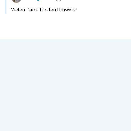
Vielen Dank für den Hinweis!
Serlo.org ist die Wikipedia fürs Lernen.
Wir sind eine engagierte Gemeinschaft, die daran
arbeitet, hochwertige Bildung weltweit frei
verfügbar zu machen.