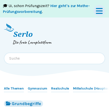
🎓 Ui, schon Prüfungszeit?
Hier geht's zur Mathe-
Springe zum
Inhalt
oder
Footer
Prüfungsvorbereitung
.
Die freie Lernplattform
Alle Themen
Gymnasium
Realschule
Mittelschule (Hauptsc
Grundbegriffe