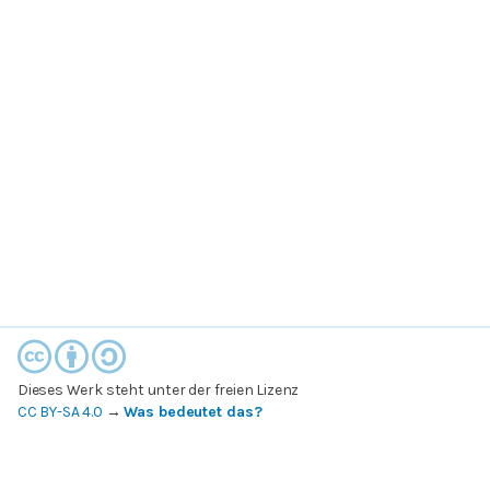
Dieses Werk steht unter der freien Lizenz
CC BY-SA 4.0
→
Was bedeutet das?