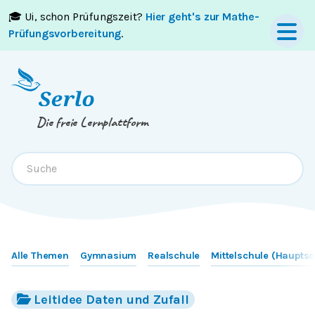
🎓 Ui, schon Prüfungszeit?
Hier geht's zur Mathe-
Springe zum
Inhalt
oder
Footer
Prüfungsvorbereitung
.
Die freie Lernplattform
Alle Themen
Gymnasium
Realschule
Mittelschule (Hauptsc
Leitidee Daten und Zufall