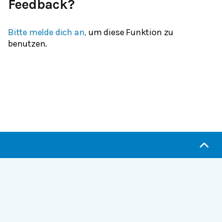
Feedback?
Bitte melde dich an,
um diese Funktion zu
benutzen.
Serlo.org ist die Wikipedia fürs Lernen.
Wir sind eine engagierte Gemeinschaft, die daran
arbeitet, hochwertige Bildung weltweit frei