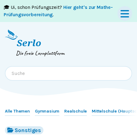
🎓 Ui, schon Prüfungszeit?
Hier geht's zur Mathe-
Springe zum
Inhalt
oder
Footer
Prüfungsvorbereitung
.
Die freie Lernplattform
Alle Themen
Gymnasium
Realschule
Mittelschule (Hauptsc
Sonstiges