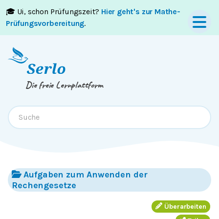
🎓 Ui, schon Prüfungszeit?
Hier geht's zur Mathe-
Springe zum
Inhalt
oder
Footer
Prüfungsvorbereitung
.
Die freie Lernplattform
Aufgaben zum Anwenden der
Rechengesetze
Überarbeiten