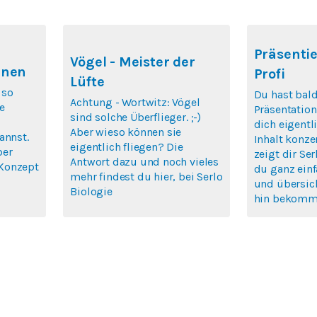
Präsentie
Vögel - Meister der
rnen
Profi
Lüfte
 so
Du hast bald
Achtung - Wortwitz: Vögel
e
Präsentatio
sind solche Überflieger. ;-)
dich eigentl
Aber wieso können sie
annst.
Inhalt konze
eigentlich fliegen? Die
ber
zeigt dir Ser
Antwort dazu und noch vieles
Konzept
du ganz einf
mehr findest du hier, bei Serlo
und übersich
Biologie
hin bekomm