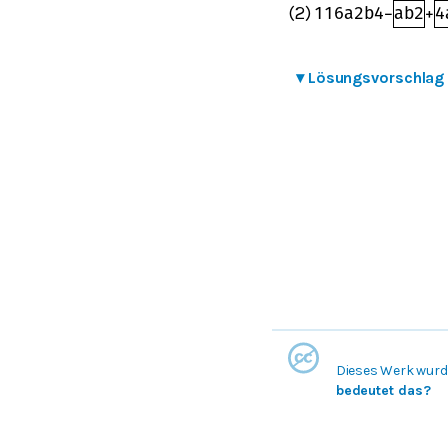
(2)
1
16
a
2
b
4
−
a
b
2
+
4
▾
Lösungsvorschlag
Dieses Werk wurde
bedeutet das?