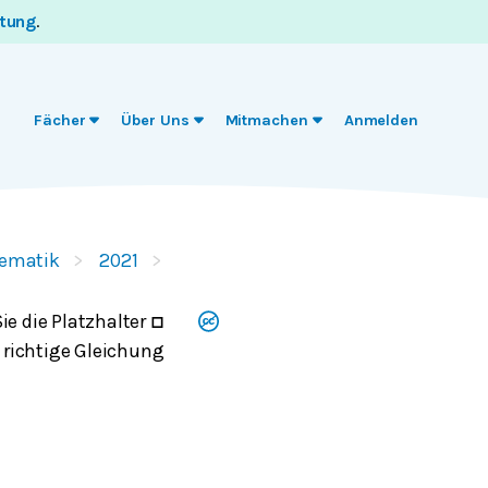
itung
.
Fächer
Über Uns
Mitmachen
Anmelden
hematik
2021
e die Platzhalter
□
 richtige Gleichung