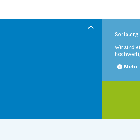
Serlo.org
Wir sind e
hochwerti
Mehr 
Products