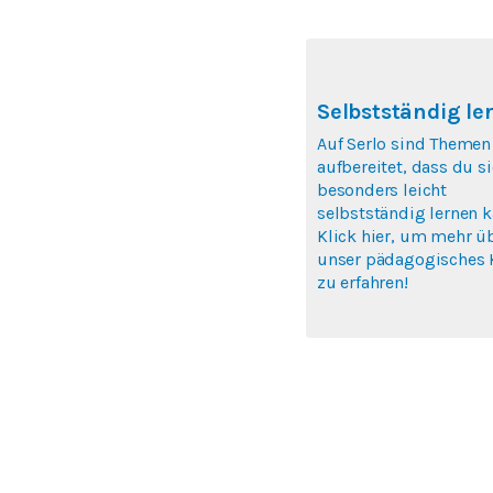
Selbstständig le
Auf Serlo sind Themen
aufbereitet, dass du si
besonders leicht
selbstständig lernen k
Klick hier, um mehr ü
unser pädagogisches 
zu erfahren!