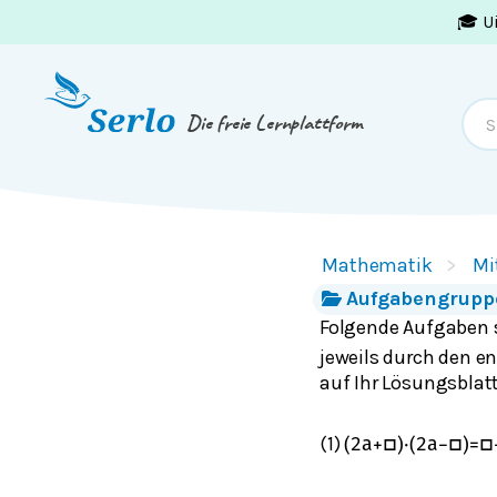
🎓 U
Springe zum
Inhalt
oder
Footer
Die freie Lernplattform
Mathematik
Mi
Aufgabengruppe
Folgende Aufgaben 
jeweils durch den e
auf Ihr Lösungsblatt
(1)
(
2
a
+
□
)
⋅
(
2
a
−
□
)
=
□