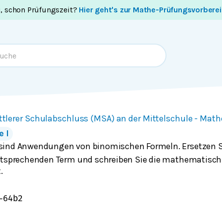
i, schon Prüfungszeit?
Hier geht's zur Mathe-Prüfungsvorbere
ttlerer Schulabschluss (MSA) an der Mittelschule - Mat
 I
sind Anwendungen von binomischen Formeln. Ersetzen Si
ntsprechenden Term und schreiben Sie die mathematisch
.
−
64
b
2