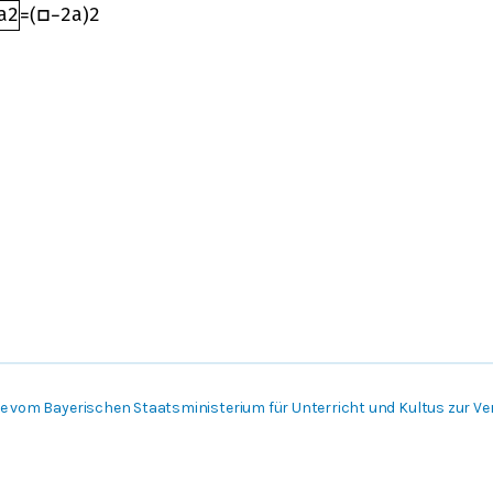
a
2
=
(
□
−
2
a
)
2
 vom Bayerischen Staatsministerium für Unterricht und Kultus zur Ver