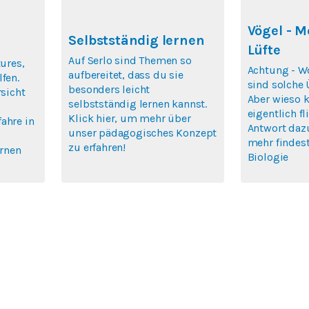
Vögel - M
Selbstständig lernen
Lüfte
Auf Serlo sind Themen so
tures,
Achtung - Wo
aufbereitet, dass du sie
fen.
sind solche Ü
besonders leicht
rsicht
Aber wieso 
selbstständig lernen kannst.
eigentlich f
Klick hier, um mehr über
ahre in
Antwort daz
unser pädagogisches Konzept
mehr findest
zu erfahren!
ernen
Biologie