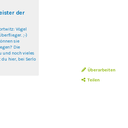
eister der
rtwitz: Vögel
berflieger. ;-)
können sie
liegen? Die
u und noch vieles
 du hier, bei Serlo
Überarbeiten
Teilen