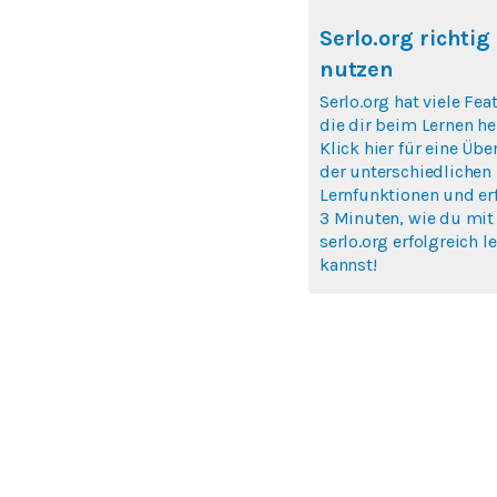
Serlo.org richtig
nutzen
Serlo.org hat viele Fea
die dir beim Lernen hel
Klick hier für eine Übe
der unterschiedlichen
Lernfunktionen und erf
3 Minuten, wie du mit
serlo.org erfolgreich l
kannst!