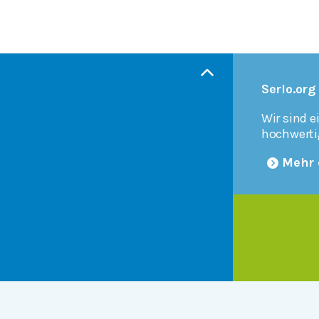
Serlo.org
Wir sind e
hochwerti
Mehr 
Products