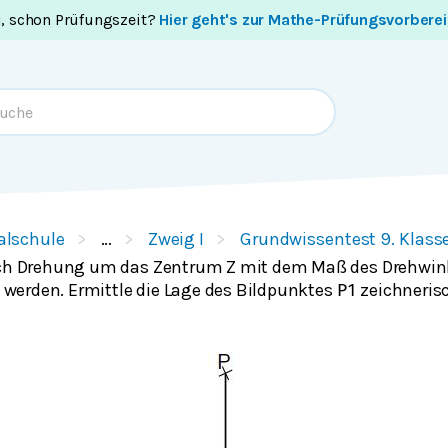
i, schon Prüfungszeit?
Hier geht's zur Mathe-Prüfungsvorbere
alschule
…
Zweig I
Grundwissentest 9. Klass
rch Drehung um das Zentrum Z mit dem Maß des Drehwink
 werden. Ermittle die Lage des Bildpunktes
zeichneris
P
1