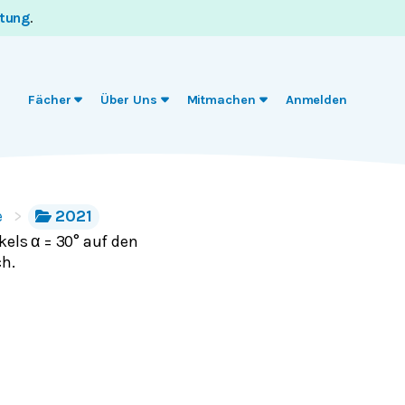
itung
.
Fächer
Über Uns
Mitmachen
Anmelden
e
2021
els α = 30° auf den
ch.