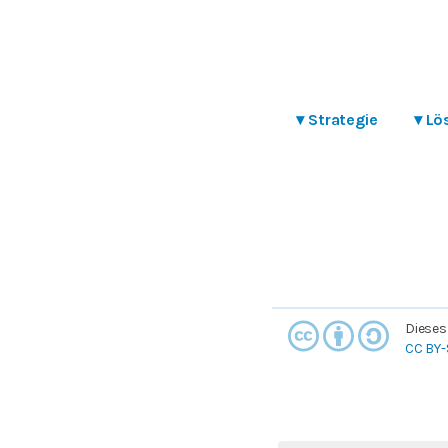
▾
Strategie
▾
Lö
Dieses
CC BY-