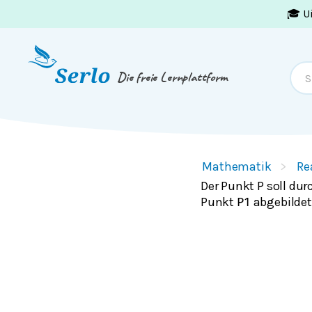
🎓 U
Springe zum
Inhalt
oder
Footer
Die freie Lernplattform
Mathematik
Re
Der Punkt P soll du
Punkt
abgebildet
P
1