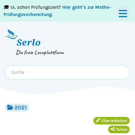
🎓 Ui, schon Prüfungszeit?
Hier geht's zur Mathe-
Springe zum
Inhalt
oder
Footer
Prüfungsvorbereitung
.
Die freie Lernplattform
2021
Überarbeiten
Teilen