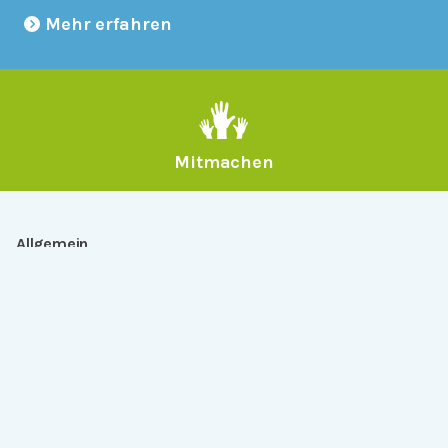
Mehr erfahren
Mitmachen
Allgemein
Über Serlo
Kontakt
Other Languages
Dabei sein
Newsletter
Jobs
GitHub
Community
Products