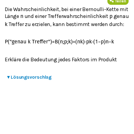
Teilen
Die Wahrscheinlichkeit, bei einer Bernoulli-Kette mit
Länge
und einer Trefferwahrscheinlichkeit
genau
n
p
Treffer zu erzielen, kann bestimmt werden durch:
k
P
(
"genau k Treffer"
)
=
B
(
n
;
p
;
k
)
=
(
n
k
)
⋅
p
k
⋅
(
1
−
p
)
n
−
k
Erkläre die Bedeutung jedes Faktors im Produkt
▾
Lösungsvorschlag