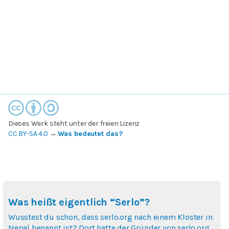
Dieses Werk steht unter der freien Lizenz
CC BY-SA 4.0
→
Was bedeutet das?
Was heißt eigentlich “Serlo”?
Wusstest du schon, dass serlo.org nach einem Kloster in
Nepal benannt ist? Dort hatte der Gründer von serlo.org