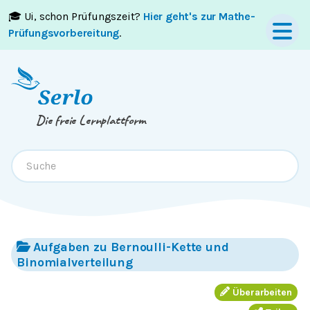
🎓 Ui, schon Prüfungszeit?
Hier geht's zur Mathe-
Springe zum
Inhalt
oder
Footer
Prüfungsvorbereitung
.
Die freie Lernplattform
Aufgaben zu Bernoulli-Kette und
Binomialverteilung
Überarbeiten