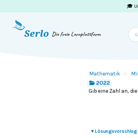
🎓 U
Springe zum
Inhalt
oder
Footer
Die freie Lernplattform
Mathematik
Mi
2022
Gib eine Zahl an, die 
▾
Lösungsvorschlag