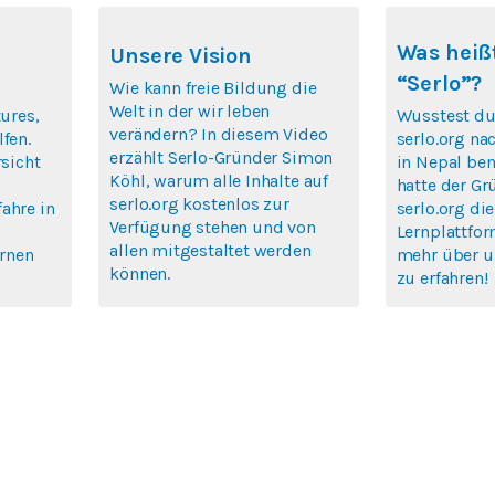
Was heißt
Unsere Vision
“Serlo”?
Wie kann freie Bildung die
Welt in der wir leben
tures,
Wusstest du
verändern? In diesem Video
fen.
serlo.org na
erzählt Serlo-Gründer Simon
rsicht
in Nepal ben
Köhl, warum alle Inhalte auf
hatte der Gr
serlo.org kostenlos zur
ahre in
serlo.org die
Verfügung stehen und von
Lernplattfor
allen mitgestaltet werden
ernen
mehr über u
können.
zu erfahren!