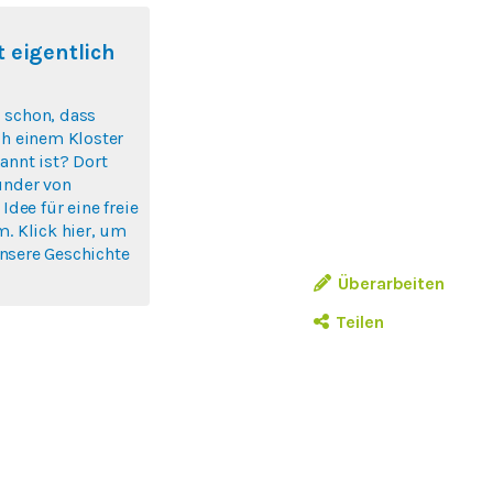
 eigentlich
 schon, dass
ch einem Kloster
annt ist? Dort
ünder von
 Idee für eine freie
m. Klick hier, um
nsere Geschichte
Überarbeiten
Teilen