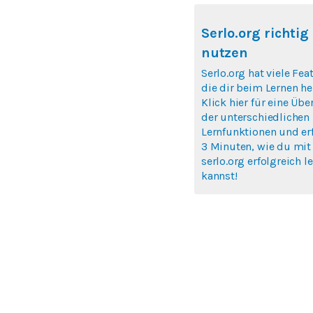
Serlo.org richtig
nutzen
Serlo.org hat viele Fea
die dir beim Lernen hel
Klick hier für eine Übe
der unterschiedlichen
Lernfunktionen und erf
3 Minuten, wie du mit
serlo.org erfolgreich l
kannst!