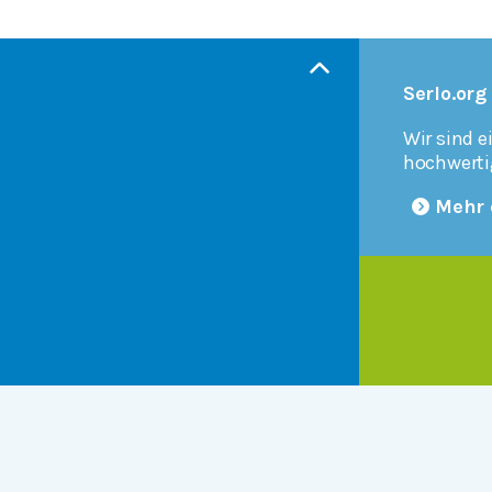
Serlo.org
Wir sind e
hochwerti
Mehr 
Products
r
Serlo Editor