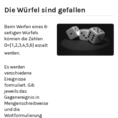
Die Würfel sind gefallen
Beim Werfen eines 6-
seitigen Würfels
können die Zahlen
erzielt
Ω
=
{
1,2,3,4,5,6
}
werden.
Es werden
verschiedene
Ereignisse
formuliert. Gib
jeweils das
Gegenereignis in
Mengenschreibweise
und die
Wortformulierung