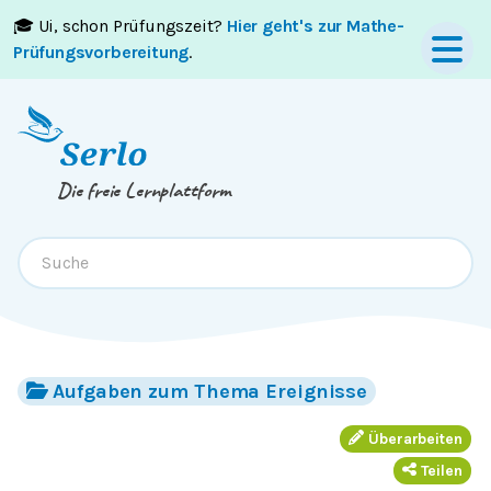
🎓 Ui, schon Prüfungszeit?
Hier geht's zur Mathe-
Springe zum
Inhalt
oder
Footer
Prüfungsvorbereitung
.
Die freie Lernplattform
Aufgaben zum Thema Ereignisse
Überarbeiten
Teilen