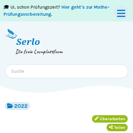
🎓 Ui, schon Prüfungszeit?
Hier geht's zur Mathe-
Springe zum
Inhalt
oder
Footer
Prüfungsvorbereitung
.
Die freie Lernplattform
2022
Überarbeiten
Teilen