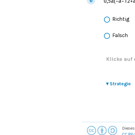
0,5
a
(
−
a
−
1
2
+
Richtig
Falsch
Klicke auf 
▾
Strategie
Dieses
CC BY-