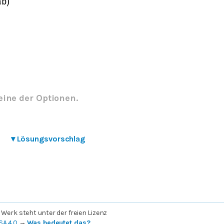
a
b
)
eine der Optionen.
▾
Lösungsvorschlag
 Werk steht unter der freien Lizenz
SA 4.0
→
Was bedeutet das?