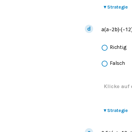
▾
Strategie
a
(
a
−
2
b
)
⋅
(
−
1
2
Richtig
Falsch
Klicke auf 
▾
Strategie