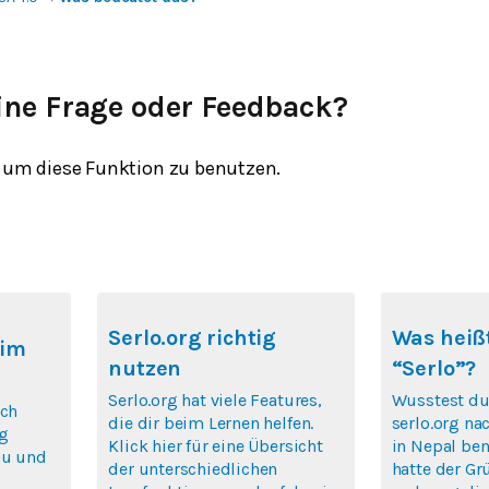
ine Frage oder Feedback?
um diese Funktion zu benutzen.
Serlo.org richtig
Was heißt
 im
nutzen
“Serlo”?
Serlo.org hat viele Features,
Wusstest du
ich
die dir beim Lernen helfen.
serlo.org na
rg
Klick hier für eine Übersicht
in Nepal ben
au und
der unterschiedlichen
hatte der Gr