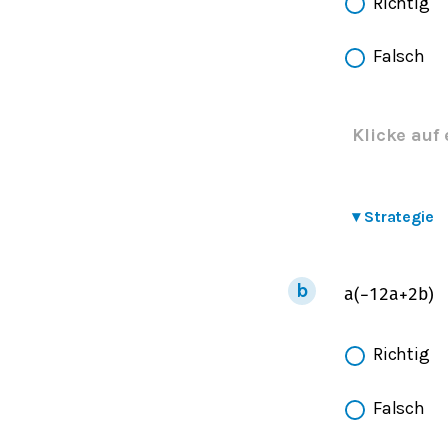
Richtig
Falsch
Klicke auf 
▾
Strategie
a
(
−
1
2
a
+
2
b
)
Richtig
Falsch