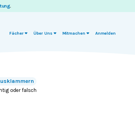
itung
.
Fächer
Über Uns
Mitmachen
Anmelden
Ausklammern
htig oder falsch