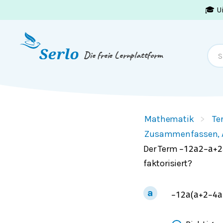
🎓 U
Springe zum
Inhalt
oder
Footer
Die freie Lernplattform
Mathematik
Te
Zusammenfassen, Au
Der Term
−
1
2
a
2
−
a
+
2
faktorisiert?
−
1
2
a
(
a
+
2
−
4
a