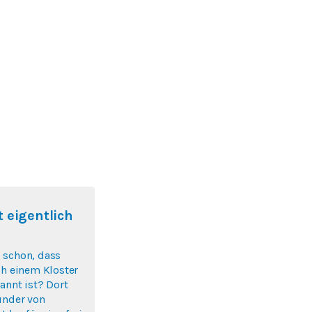
 eigentlich
 schon, dass
ch einem Kloster
annt ist? Dort
ünder von