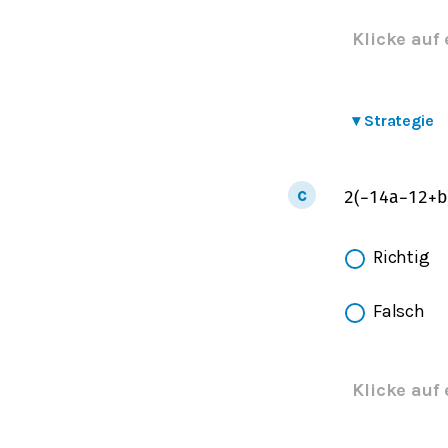
Klicke auf 
▾
Strategie
2
(
−
1
4
a
−
1
2
+
b
Richtig
Falsch
Klicke auf 