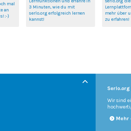
Lernfunktionen und erfahre in
serlo.org die
och mal
3 Minuten, wie du mit
Lernplattfor
te an
serlo.org erfolgreich lernen
mehr über u
! :-)
kannst!
zu erfahren!
Serlo.org
Wir sind e
hochwerti
Mehr 