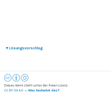
▾
Lösungsvorschlag
Dieses Werk steht unter der freien Lizenz
CC BY-SA 4.0
→
Was bedeutet das?