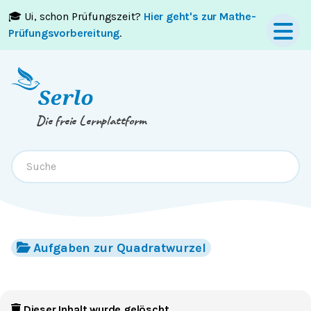
🎓 Ui, schon Prüfungszeit?
Hier geht's zur Mathe-
Springe zum
Inhalt
oder
Footer
Prüfungsvorbereitung
.
Die freie Lernplattform
Aufgaben zur Quadratwurzel
Dieser Inhalt wurde gelöscht.