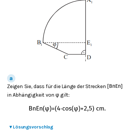
Zeigen Sie, dass für die Länge der Strecken
[
B
n
E
n
]
in Abhängigkeit von
gilt:
φ
B
n
E
n
(
φ
)
=
(
4
⋅
cos
(
φ
)
+
2,5
)
cm
.
▾
Lösungsvorschlag