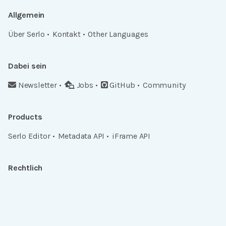
Allgemein
Über Serlo
Kontakt
Other Languages
Dabei sein
Newsletter
Jobs
GitHub
Community
Products
Serlo Editor
Metadata API
iFrame API
Rechtlich
Datenschutz
Einwilligungen widerrufen
Nutzungsbedingungen und Urheberrecht
Impressum