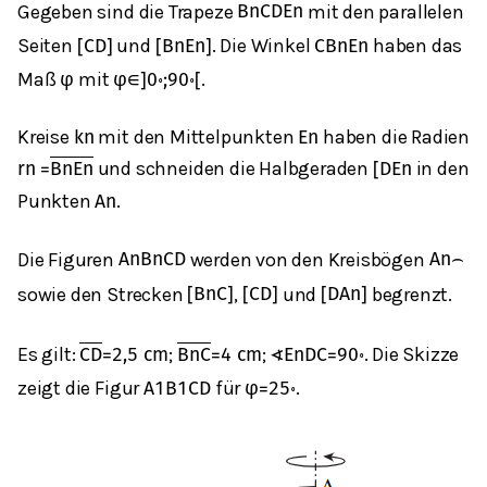
Gegeben sind die Trapeze
mit den parallelen
B
n
C
D
E
n
Seiten
und
. Die Winkel
haben das
[
C
D
]
[
B
n
E
n
]
C
B
n
E
n
Maß
mit
.
φ
φ
∈
]
0
∘
;
90
∘
[
Kreise
mit den Mittelpunkten
haben die Radien
k
n
E
n
und schneiden die Halbgeraden
in den
r
n
=
B
n
E
n
[
D
E
n
Punkten
.
A
n
Die Figuren
werden von den Kreisbögen
A
n
B
n
C
D
A
n
⌢
sowie den Strecken
,
und
begrenzt.
[
B
n
C
]
[
C
D
]
[
D
A
n
]
Es gilt:
;
;
. Die Skizze
C
D
=
2,5
cm
B
n
C
=
4
cm
∢
E
n
D
C
=
90
∘
zeigt die Figur
für
.
A
1
B
1
C
D
φ
=
25
∘