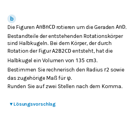
Die Figuren
rotieren um die Geraden
.
A
n
B
n
C
D
A
n
D
Bestandteile der entstehenden Rotationskörper
sind Halbkugeln. Bei dem Körper, der durch
Rotation der Figur
entsteht, hat die
A
2
B
2
C
D
Halbkugel ein Volumen von
.
135
cm
3
Bestimmen Sie rechnerisch den Radius
sowie
r
2
das zugehörige Maß für
.
φ
Runden Sie auf zwei Stellen nach dem Komma.
▾
Lösungsvorschlag