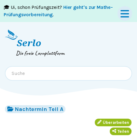
🎓 Ui, schon Prüfungszeit?
Hier geht's zur Mathe-
Springe zum
Inhalt
oder
Footer
Prüfungsvorbereitung
.
Die freie Lernplattform
Nachtermin Teil A
Überarbeiten
Teilen