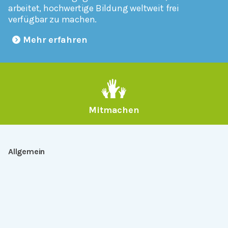
arbeitet, hochwertige Bildung weltweit frei
verfügbar zu machen.
Mehr erfahren
Mitmachen
Allgemein
Über Serlo
Kontakt
Other Languages
Dabei sein
Newsletter
Jobs
GitHub
Community