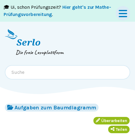
🎓 Ui, schon Prüfungszeit?
Hier geht's zur Mathe-
Springe zum
Inhalt
oder
Footer
Prüfungsvorbereitung
.
Die freie Lernplattform
Aufgaben zum Baumdiagramm
Überarbeiten
Teilen