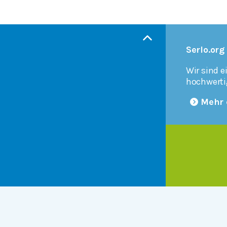
Serlo.org
Wir sind e
hochwerti
Mehr 
Products