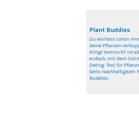
Plant Buddies
Du wolltest schon im
deine Pflanzen verkup
Klingt komisch? Ist a
einfach, mit dem Onlin
Dating-Tool für Pflanz
Serlo Nachhaltigkeit: P
Buddies.