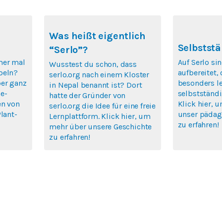
Was heißt eigentlich
Selbststä
“Serlo”?
mer mal
Auf Serlo si
Wusstest du schon, dass
peln?
aufbereitet,
serlo.org nach einem Kloster
ber ganz
besonders le
in Nepal benannt ist? Dort
e-
selbstständi
hatte der Gründer von
en von
Klick hier, 
serlo.org die Idee für eine freie
lant-
unser pädag
Lernplattform. Klick hier, um
zu erfahren!
mehr über unsere Geschichte
zu erfahren!