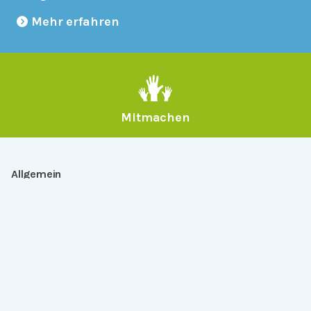
Mehr erfahren
Mitmachen
Allgemein
Über Serlo
Kontakt
Other Languages
Dabei sein
Newsletter
Jobs
GitHub
Community