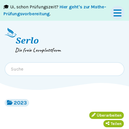
🎓 Ui, schon Prüfungszeit?
Hier geht's zur Mathe-
Springe zum
Inhalt
oder
Footer
Prüfungsvorbereitung
.
Die freie Lernplattform
2023
Überarbeiten
Teilen