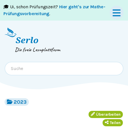
🎓 Ui, schon Prüfungszeit?
Hier geht's zur Mathe-
Springe zum
Inhalt
oder
Footer
Prüfungsvorbereitung
.
Die freie Lernplattform
2023
Überarbeiten
Teilen