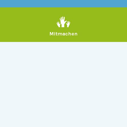
Mitmachen
Allgemein
Über Serlo
Kontakt
Other Languages
Dabei sein
Newsletter
Jobs
GitHub
Community
Products
Serlo Editor
Metadata API
iFrame API