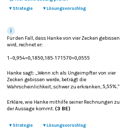
▾
Strategie
▾
Lösungsvorschlag
Für den Fall, dass Hanke von vier Zecken gebissen
wird, rechnet er:
1
−
0,95
4
≈
0,185
0,185
⋅
171
570
≈
0,0555
Hanke sagt: „Wenn ich als Ungeimpfter von vier
Zecken gebissen werde, beträgt die
Wahrscheinlichkeit, schwer zu erkranken,
."
5,55
%
Erkläre, wie Hanke mithilfe seiner Rechnungen zu
der Aussage kommt.
(3 BE)
▾
Strategie
▾
Lösungsvorschlag