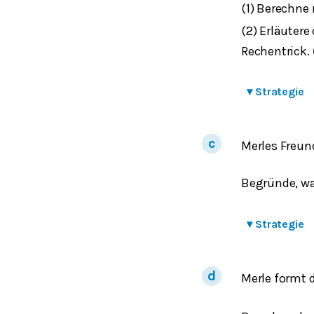
(1) Berechne
(2) Erläuter
Rechentrick.
▾
Strategie
Merles Freun
Begründe, w
▾
Strategie
Merle formt 