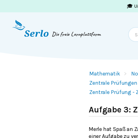
🎓 U
Springe zum
Inhalt
oder
Footer
Die freie Lernplattform
Mathematik
No
Zentrale Prüfungen
Zentrale Prüfung - 
Aufgabe 3: 
Merle hat Spaß an 
einer Aufgabe zu ver