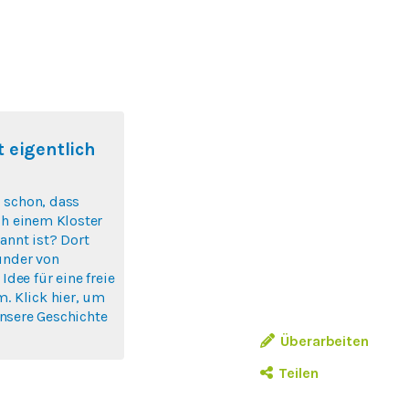
 eigentlich
 schon, dass
ch einem Kloster
annt ist? Dort
ünder von
 Idee für eine freie
m. Klick hier, um
nsere Geschichte
Überarbeiten
Teilen