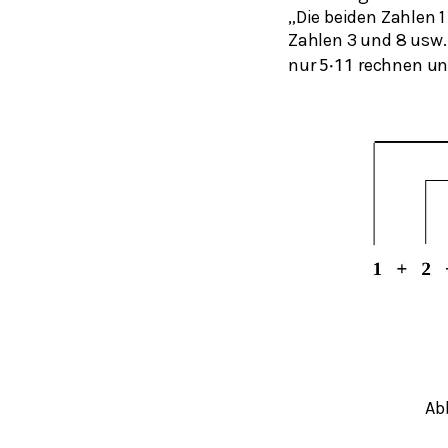
„Die beiden Zahlen 
Zahlen 3 und 8 usw.
nur
rechnen und
5
⋅
11
Ab