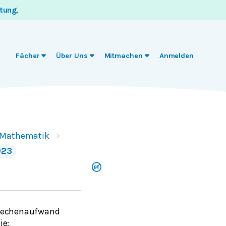
itung
.
Fächer
Über Uns
Mitmachen
Anmelden
- Mathematik
023
n Rechenaufwand
ie: