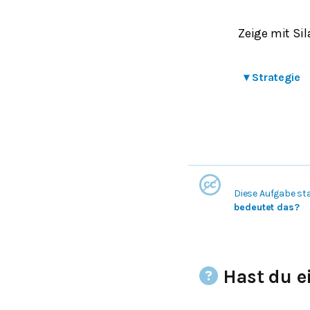
Zeige mit Sil
▾
Strategie
Diese Aufgabe st
bedeutet das?
Hast du e