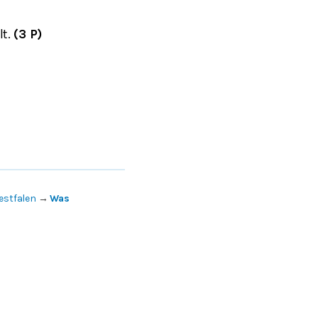
lt.
(3 P)
estfalen
→
Was