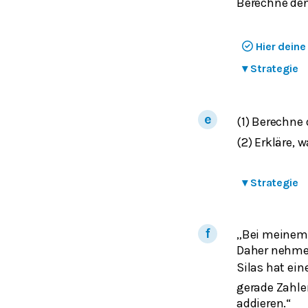
Berechne de
Hier dein
▾
Strategie
(1) Berechne
(2) Erkläre, 
▾
Strategie
„Bei meinem
Daher nehme 
Silas hat ein
gerade Zahle
addieren.“