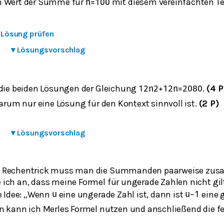
n Wert der Summe für
mit diesem vereinfachten T
n
=
100
e Lösung prüfen
▾
Lösungsvorschlag
 die beiden Lösungen der Gleichung
.
(4 P
1
2
n
2
+
1
2
n
=
2080
warum nur eine Lösung für den Kontext sinnvoll ist.
(2 P)
▾
Lösungsvorschlag
 Rechentrick muss man die Summanden paarweise zu
ich an, dass meine Formel für ungerade Zahlen nicht gilt
e Idee: „Wenn
eine ungerade Zahl ist, dann ist
eine g
u
u
−
1
n kann ich Merles Formel nutzen und anschließend die f