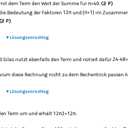
 mit dem Term den Wert der Summe für
.
(2 P)
n
=
40
e die Bedeutung der Faktoren
und
im Zusammen
1
2
n
(
n
+
1
)
(2 P)
▾
Lösungsvorschlag
d Silas nutzt ebenfalls den Term und notiert dafür
24
⋅
48
=
arum diese Rechnung nicht zu dem Rechentrick passen 
▾
Lösungsvorschlag
den Term um und erhält
.
1
2
n
2
+
1
2
n