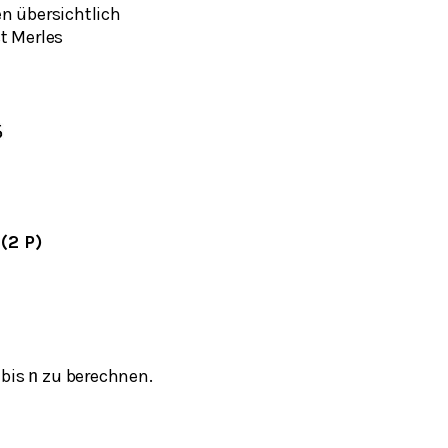
n übersichtlich
t Merles
.
(2 P)
 bis
zu berechnen.
n