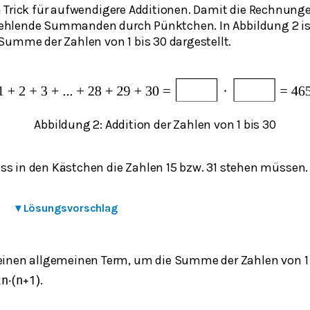
 Trick für aufwendigere Additionen. Damit die Rechnunge
e fehlende Summanden durch Pünktchen. In Abbildung 2 is
Summe der Zahlen von 1 bis 30 dargestellt.
Abbildung 2: Addition der Zahlen von 1 bis 30
ss in den Kästchen die Zahlen 15 bzw. 31 stehen müssen
▾
Lösungsvorschlag
 einen allgemeinen Term, um die Summe der Zahlen von 1
.
2
n
⋅
(
n
+
1
)