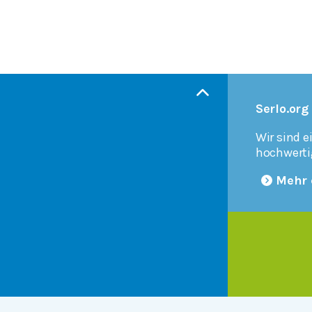
Serlo.org
Wir sind e
hochwerti
Mehr 