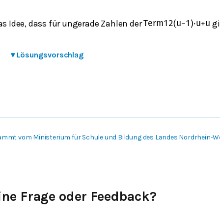
as Idee, dass für ungerade Zahlen der
gi
Term
1
2
(
u
−
1
)
⋅
u
+
u
▾
Lösungsvorschlag
ammt vom Ministerium für Schule und Bildung des Landes Nordrhein-W
ine Frage oder Feedback?