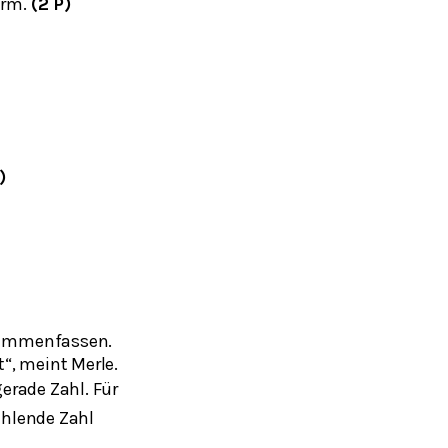
erm.
(2 P)
)
sammenfassen.
“, meint Merle.
erade Zahl. Für
ehlende Zahl