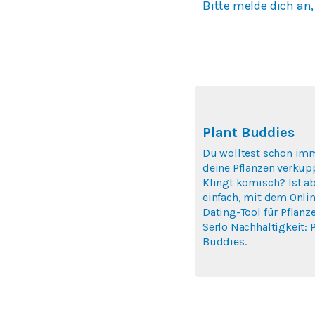
Bitte melde dich an,
Plant Buddies
Du wolltest schon im
deine Pflanzen verkup
Klingt komisch? Ist a
einfach, mit dem Onlin
Dating-Tool für Pflanz
Serlo Nachhaltigkeit: P
Buddies.