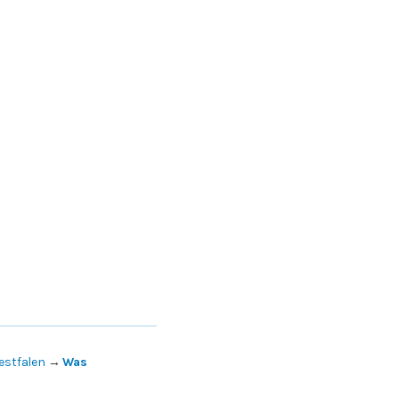
estfalen
→
Was