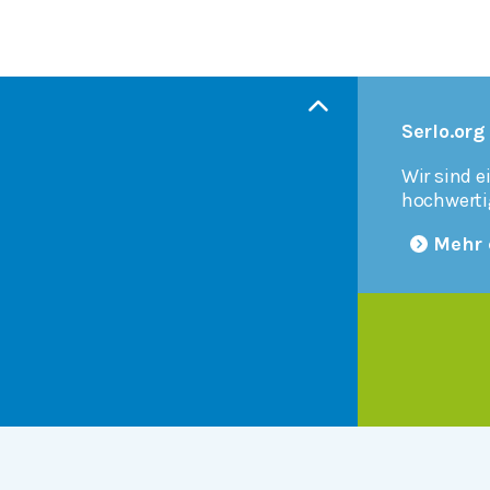
Serlo.org
Wir sind e
hochwerti
Mehr 
Products