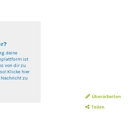
er?
rg deine
nplattform ist
ns von dir zu
so! Klicke hier
 Nachricht zu
.
Überarbeiten
Teilen