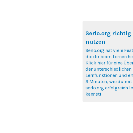
Serlo.org richtig
nutzen
Serlo.org hat viele Fea
die dir beim Lernen hel
Klick hier für eine Übe
der unterschiedlichen
Lernfunktionen und erf
3 Minuten, wie du mit
serlo.org erfolgreich l
kannst!