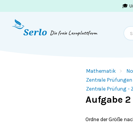
🎓 U
Springe zum
Inhalt
oder
Footer
Die freie Lernplattform
Mathematik
No
Zentrale Prüfungen
Zentrale Prüfung - 
Aufgabe 2
Ordne der Größe nac