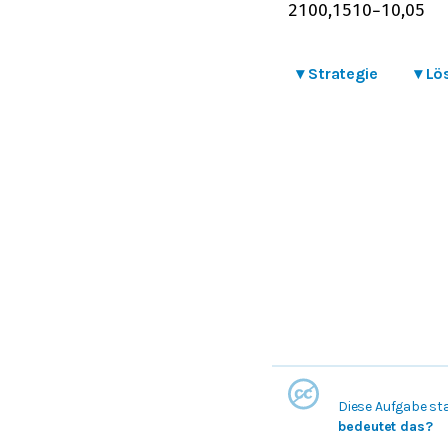
2
10
0,15
10
−
1
0,05
▾
Strategie
▾
Lö
Diese Aufgabe st
bedeutet das?