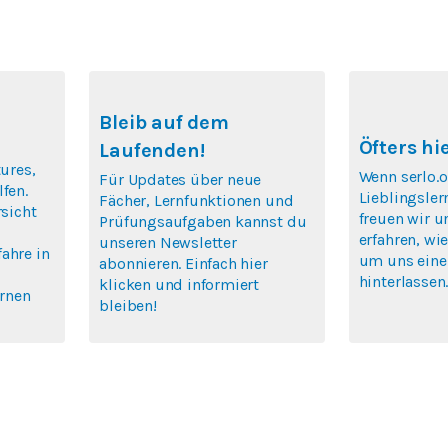
Bleib auf dem
Öfters hi
Laufenden!
tures,
Wenn serlo.o
Für Updates über neue
fen.
Lieblingsler
Fächer, Lernfunktionen und
rsicht
freuen wir u
Prüfungsaufgaben kannst du
erfahren, wie
unseren Newsletter
ahre in
um uns eine
abonnieren. Einfach hier
hinterlassen
klicken und informiert
ernen
bleiben!