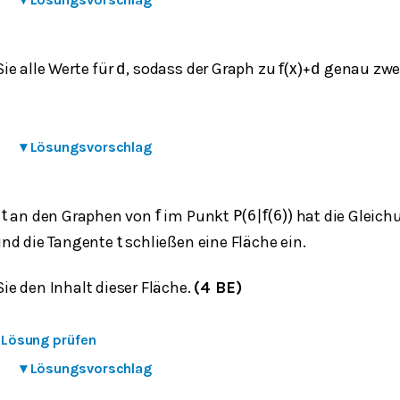
e alle Werte für
, sodass der Graph zu
genau zwei 
d
f
(
x
)
+
d
▾
Lösungsvorschlag
e
an den Graphen von
im Punkt
hat die Gleic
t
f
P
(
6
|
f
(
6
)
)
nd die Tangente
schließen eine Fläche ein.
t
e den Inhalt dieser Fläche.
(4 BE)
e Lösung prüfen
▾
Lösungsvorschlag