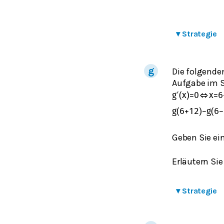
▾
Strategie
Die folgende
Aufgabe im
g
′
(
x
)
=
0
⇔
x
=
6
g
(
6
+
12
)
−
g
(
6
−
Geben Sie ei
Erläutern Si
▾
Strategie