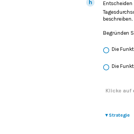
Entscheiden 
Tagesdurchsc
beschreiben.
Begründen Si
Die Funk
Die Funk
Klicke auf 
▾
Strategie