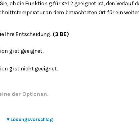
Sie, ob die Funktion
für
geeignet ist, den Verlauf d
g
x
≥
12
hnittstemperatur an dem betrachteten Ort für ein weiter
e Ihre Entscheidung.
(3 BE)
tion
ist geeignet.
g
tion
ist nicht geeignet.
g
eine der Optionen.
▾
Lösungsvorschlag