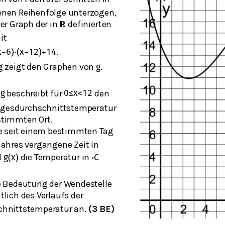
nen Reihenfolge unterzogen,
er Graph der in
definierten
ℝ
it
.
x
−
6
)
⋅
(
x
−
12
)
+
14
g zeigt den Graphen von
.
g
n
beschreibt für
den
g
0
≤
x
<
12
Tagesdurchschnittstemperatur
stimmten Ort.
e seit einem bestimmten Tag
jahres vergangene Zeit in
d
die Temperatur in
g
(
x
)
∘
C
e Bedeutung der Wendestelle
tlich des Verlaufs der
chnittstemperatur an.
(3 BE)