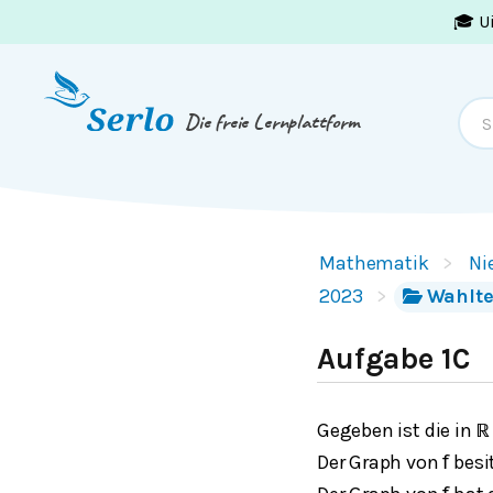
🎓 U
Springe zum
Inhalt
oder
Footer
Die freie Lernplattform
Mathematik
Ni
2023
Wahlte
Aufgabe 1C
Gegeben ist die in
ℝ
Der Graph von
besi
f