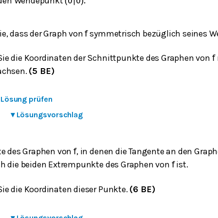
den Wendepunkt
(
0
|
0
)
.
e, dass der Graph von
symmetrisch bezüglich seines We
f
e die Koordinaten der Schnittpunkte des Graphen von
f
achsen.
(5 BE)
e Lösung prüfen
▾
Lösungsvorschlag
te des Graphen von
, in denen die Tangente an den Grap
f
h die beiden Extrempunkte des Graphen von
ist.
f
e die Koordinaten dieser Punkte.
(6 BE)
▾
Lösungsvorschlag