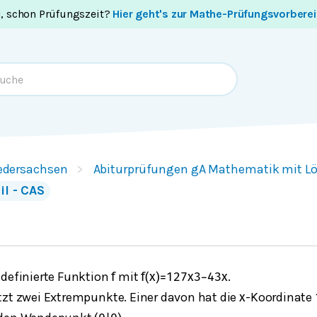
i, schon Prüfungszeit?
Hier geht's zur Mathe-Prüfungsvorbere
edersachsen
Abiturprüfungen gA Mathematik mit L
il - CAS
definierte Funktion
mit
.
f
f
(
x
)
=
1
27
x
3
−
4
3
x
tzt zwei Extrempunkte. Einer davon hat die
-Koordinate
x