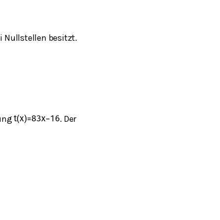
Nullstellen besitzt.
hung
. Der
t
(
x
)
=
8
3
x
−
16