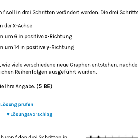
on
soll in drei Schritten verändert werden. Die drei Schritt
f
n der
-Achse
x
n um 6 in positive
-Richtung
x
n um 14 in positive
-Richtung
y
, wie viele verschiedene neue Graphen entstehen, nachdem
lichen Reihenfolgen ausgeführt wurden.
e Ihre Angabe.
(5 BE)
e Lösung prüfen
▾
Lösungsvorschlag
ph von
den drei Schritten in
f