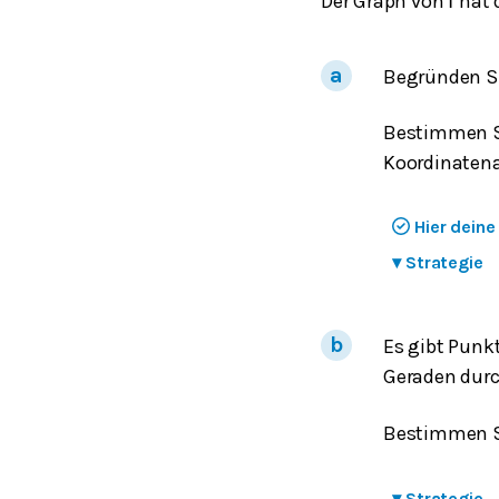
Der Graph von
hat 
f
Begründen Si
Bestimmen Si
Koordinaten
Hier dein
▾
Strategie
Es gibt Punk
Geraden durc
Bestimmen Si
▾
Strategie