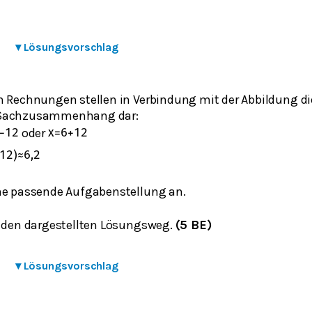
▾
Lösungsvorschlag
n Rechnungen stellen in Verbindung mit der Abbildung di
 Sachzusammenhang dar:
oder
−
12
x
=
6
+
12
12
)
≈
6,2
ne passende Aufgabenstellung an.
e den dargestellten Lösungsweg.
(5 BE)
▾
Lösungsvorschlag