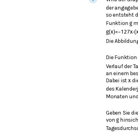
der angegebe
so entsteht d
Funktion
m
g
g
(
x
)
=
−
1
27
x
⋅
(
Die Abbildun
Die Funktio
Verlauf der 
an einem be
Dabei ist
di
x
des Kalender
Monaten un
Geben Sie di
von
hinsich
g
Tagesdurchs