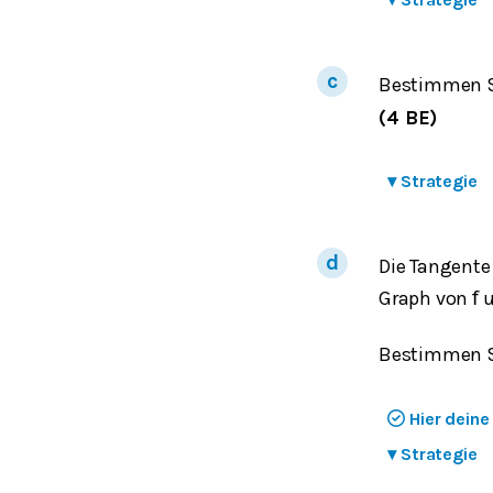
Bestimmen Si
(4 BE)
▾
Strategie
Die Tangent
Graph von
u
f
Bestimmen Si
Hier dein
▾
Strategie