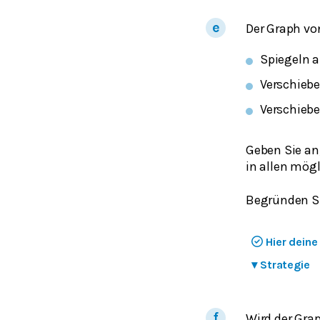
Der Graph v
Spiegeln a
Verschiebe
Verschiebe
Geben Sie an
in allen mög
Begründen Si
Hier dein
▾
Strategie
Wird der Gra