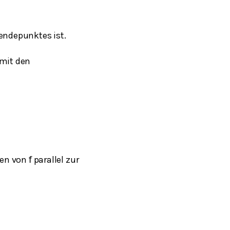
ndepunktes ist.
mit den
hen von
parallel zur
f