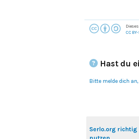
Dieses
CC BY-
Hast du e
Bitte melde dich an,
Serlo.org richtig
nutzen