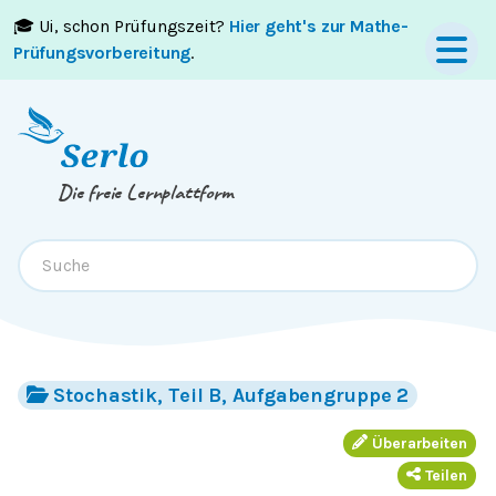
🎓 Ui, schon Prüfungszeit?
Hier geht's zur Mathe-
Springe zum
Inhalt
oder
Footer
Prüfungsvorbereitung
.
Die freie Lernplattform
Stochastik, Teil B, Aufgabengruppe 2
Überarbeiten
Teilen