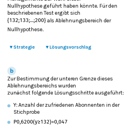
Nullhypothese geführt haben könnte. Für den
beschriebenen Test ergibt sich
als Ablehnungsbereich der
{
132
;
133
;
.
.
.
;
200
}
Nullhypothese.
▾
Strategie
▾
Lösungsvorschlag
Zur Bestimmung der unteren Grenze dieses
Ablehnungsbereichs wurden
zunächst folgende Lösungsschritte ausgeführt:
Y: Anzahl der zufriedenen Abonnenten in der
Stichprobe
P
0,6
200
(
y
≥
132
)
≈
0,047