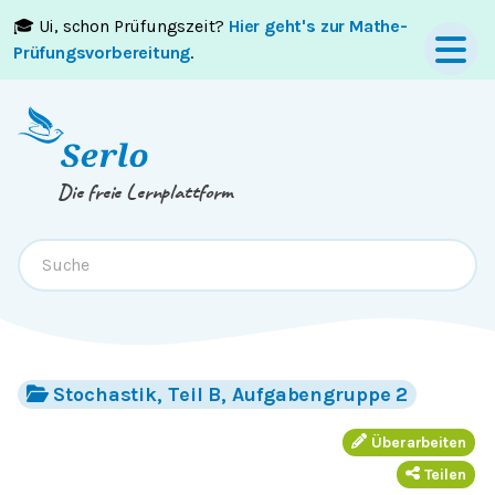
🎓 Ui, schon Prüfungszeit?
Hier geht's zur Mathe-
Springe zum
Inhalt
oder
Footer
Prüfungsvorbereitung
.
Die freie Lernplattform
Stochastik, Teil B, Aufgabengruppe 2
Überarbeiten
Teilen