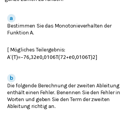
Bestimmen Sie das Monotonieverhalten der
Funktion
.
A
[ Mögliches Teilergebnis:
A
′
(
T
)
=
−
76,32
e
0,0106
T
(
72
+
e
0,0106
T
)
2
]
Die folgende Berechnung der zweiten Ableitung
enthält einen Fehler. Benennen Sie den Fehler in
Worten und geben Sie den Term der zweiten
Ableitung richtig an.