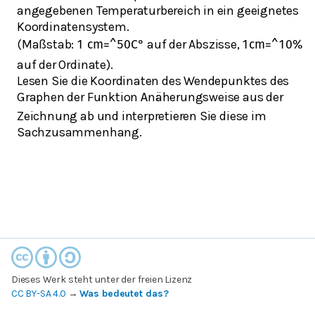
angegebenen Temperaturbereich in ein geeignetes
Koordinatensystem.
(Maßstab:
auf der Abszisse,
1
cm
=
^
50
C
°
1
c
m
=
^
10
%
auf der Ordinate).
Lesen Sie die Koordinaten des Wendepunktes des
Graphen der Funktion
näherungsweise aus der
A
Zeichnung ab und interpretieren Sie diese im
Sachzusammenhang.
Dieses Werk steht unter der freien Lizenz
CC BY-SA 4.0
→
Was bedeutet das?