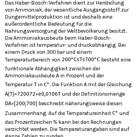
Das Haber-Bosch-Verfahren dient zur Herstellung
von Ammoniak, der wesentliche Ausgangsstoff zur
Düngemittelproduktion ist und deshalb eine
außerordentliche Bedeutung für die
Nahrungsversorgung der Weltbevölkerung besitzt.
Die Ammoniakausbeute beim Haber-Bosch-
Verfahren ist temperatur- und druckabhängig. Bei
einem Druck von 300 bar und einem
Temperaturbereich von
besteht eine
200
°
C
≤
T
≤
700
°
C
funktionale Abhängigkeit zwischen der
Ammoniakausbeute
in Prozent und der
A
Temperatur
in
. Die Funktion
mit der Gleichung
T
C
°
A
und der Definitionsmenge
A
(
T
)
=
7200
72
+
e
0,0106
T
beschreibt näherungsweise diesen
D
A
=
[
200
;
700
]
Zusammenhang. Auf die Temperatureinheit
und
C
°
das Prozentzeichen % kann bei den Rechnungen
verzichtet werden. Die Temperaturangaben sind auf
ganze Zahlen zu runden.