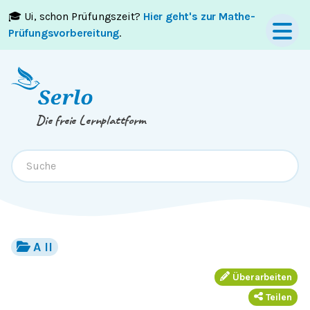
🎓 Ui, schon Prüfungszeit?
Hier geht's zur Mathe-
Springe zum
Inhalt
oder
Footer
Prüfungsvorbereitung
.
Die freie Lernplattform
A II
Überarbeiten
Teilen