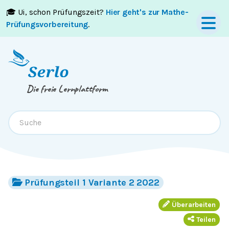
🎓 Ui, schon Prüfungszeit?
Hier geht's zur Mathe-
Springe zum
Inhalt
oder
Footer
Prüfungsvorbereitung
.
Die freie Lernplattform
Prüfungsteil 1 Variante 2 2022
Überarbeiten
Teilen