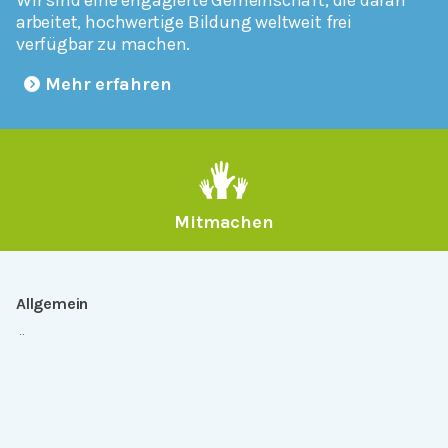
arbeitet, hochwertige Bildung weltweit frei
verfügbar zu machen.
Mehr erfahren
Mitmachen
Allgemein
Über Serlo
Kontakt
Other Languages
Dabei sein
Newsletter
Jobs
GitHub
Community