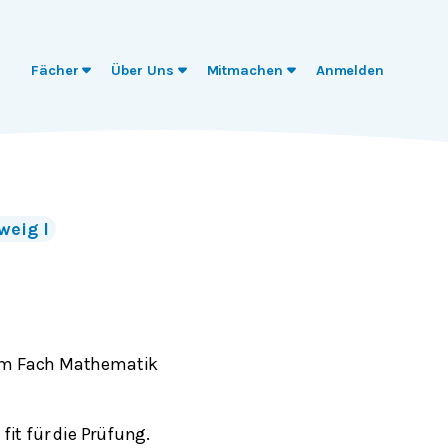
Fächer
Über Uns
Mitmachen
Anmelden
weig I
e im Fach Mathematik
it für die Prüfung.