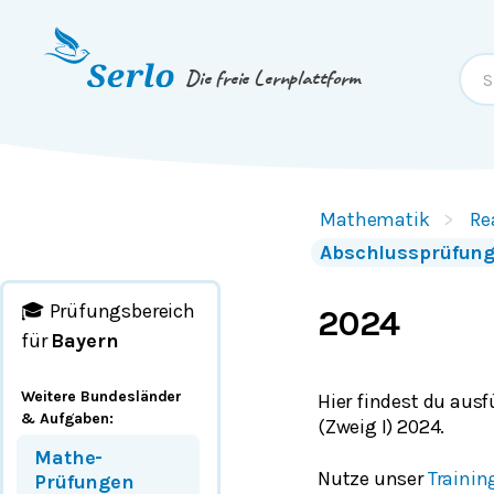
Springe zum
Inhalt
oder
Footer
Die freie Lernplattform
Mathematik
Re
Abschlussprüfung
🎓 Prüfungsbereich
2024
für
Bayern
Weitere Bundesländer
Hier findest du aus
& Aufgaben
:
(Zweig I) 2024.
Mathe-
Nutze unser
Trainin
Prüfungen