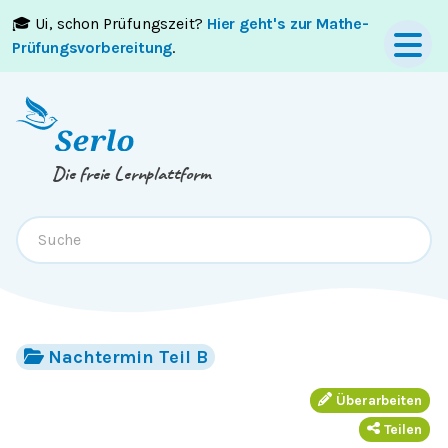
🎓 Ui, schon Prüfungszeit?
Hier geht's zur Mathe-
Springe zum
Inhalt
oder
Footer
Prüfungsvorbereitung
.
Die freie Lernplattform
Nachtermin Teil B
Überarbeiten
Teilen