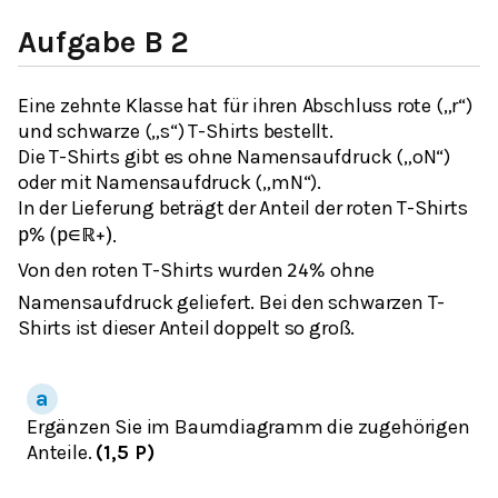
Aufgabe B 2
Eine zehnte Klasse hat für ihren Abschluss rote („r“)
und schwarze („s“) T-Shirts bestellt.
Die T-Shirts gibt es ohne Namensaufdruck („oN“)
oder mit Namensaufdruck („mN“).
In der Lieferung beträgt der Anteil der roten T-Shirts
.
p
%
(
p
∈
ℝ
+
)
Von den roten T-Shirts wurden
ohne
24
%
Namensaufdruck geliefert. Bei den schwarzen T-
Shirts ist dieser Anteil doppelt so groß.
Ergänzen Sie im Baumdiagramm die zugehörigen
Anteile.
(1,5 P)