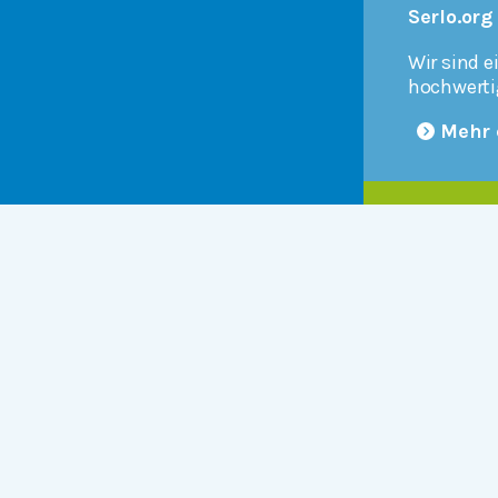
Serlo.org
Wir sind e
hochwerti
Mehr 
Products
r
Serlo Editor
Metadata API
iFrame API