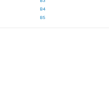
B3
B4
B5