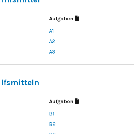
Aufgaben
A1
A2
A3
ilfsmitteln
Aufgaben
B1
B2