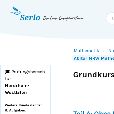
Springe zum
Inhalt
oder
Footer
Die freie Lernplattform
Mathematik
No
Abitur NRW Math
🎓 Prüfungsbereich
Grundkurs
für
Nordrhein-
Westfalen
Weitere Bundesländer
& Aufgaben
:
Teil A: Ohne 