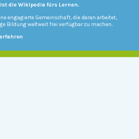
 ist die Wikipedia fürs Lernen.
ine engagierte Gemeinschaft, die daran arbeitet,
ge Bildung weltweit frei verfügbar zu machen.
erfahren
Mitmachen
Rechtlich
Datenschutz
Einwilligungen widerrufen
Nutzungsbedingungen und Urheberrecht
Impressum