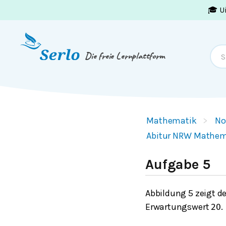
🎓 U
Springe zum
Inhalt
oder
Footer
Die freie Lernplattform
Mathematik
No
Abitur NRW Mathem
Aufgabe 5
Abbildung 5 zeigt d
Erwartungswert
.
20