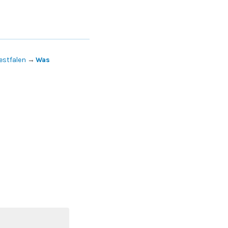
estfalen
→
Was