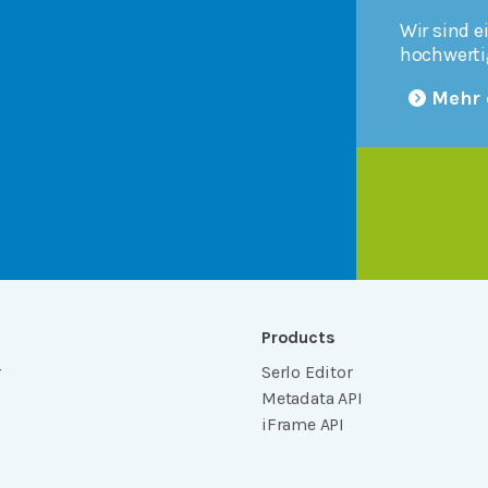
Wir sind e
hochwerti
Mehr 
Products
r
Serlo Editor
Metadata API
iFrame API