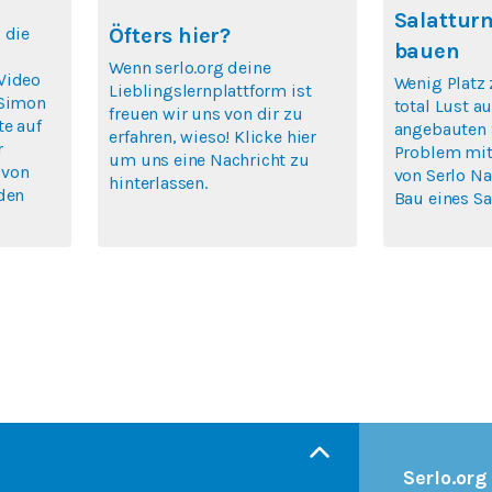
Salattur
 die
Öfters hier?
bauen
Wenn serlo.org deine
Video
Wenig Platz 
Lieblingslernplattform ist
 Simon
total Lust au
freuen wir uns von dir zu
te auf
angebauten 
erfahren, wieso! Klicke hier
r
Problem mit
um uns eine Nachricht zu
 von
von Serlo N
hinterlassen.
rden
Bau eines Sa
Serlo.org