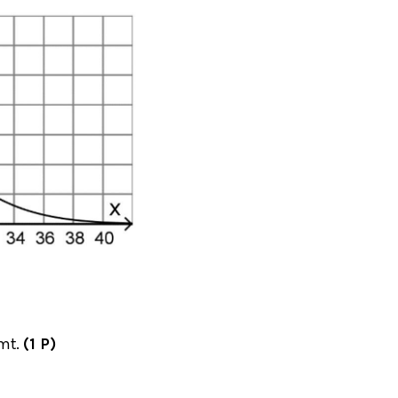
mt.
(1 P)