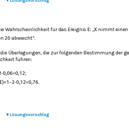
▾
Lösungsvorschlag
ie Wahrscheinlichkeit für das Ereignis
„⁣
nimmt einen 
E
:
X
on
abweicht“.
20
e die Überlegungen, die zur folgenden Bestimmung der g
chkeit führen:
;
2
⋅
0,06
=
0,12
.
E
)
≈
1
−
2
⋅
0,12
=
0,76
▾
Lösungsvorschlag