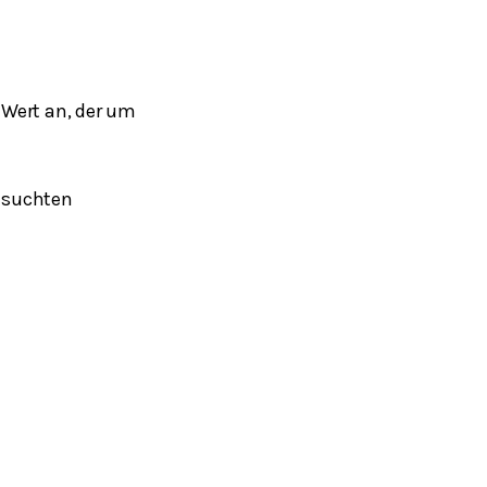
Wert an, der um
esuchten