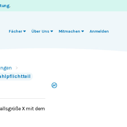
itung
.
Fächer
Über Uns
Mitmachen
Anmelden
ungen
ahlpflichtteil
fallsgröße
mit dem
X