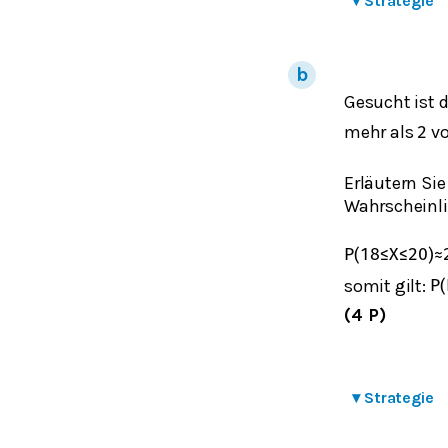
▾
Strategie
Gesucht ist d
mehr als
v
2
Erläutern Si
Wahrscheinli
P
(
18
≤
X
≤
20
)
≈
somit gilt:
P
(
(4 P)
▾
Strategie