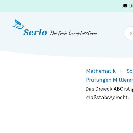
🎓 U
Springe zum
Inhalt
oder
Footer
Die freie Lernplattform
Mathematik
Sc
Prüfungen Mittlere
Das Dreieck
ist 
A
B
C
maßstabsgerecht.