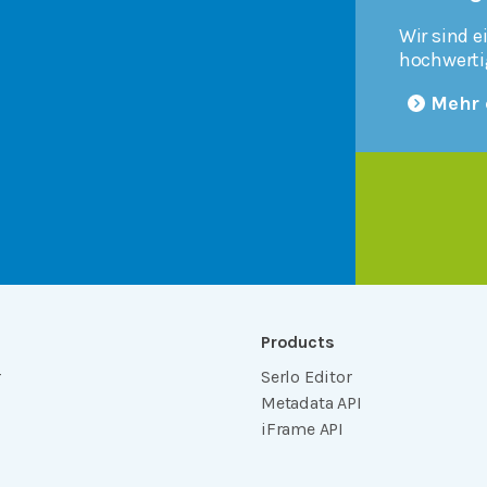
Wir sind e
hochwerti
Mehr 
Products
r
Serlo Editor
Metadata API
iFrame API