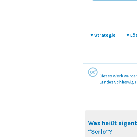
▾
Strategie
▾
Lö
Dieses Werk wurde 
Landes Schleswig-Ho
Was heißt eigent
“Serlo”?