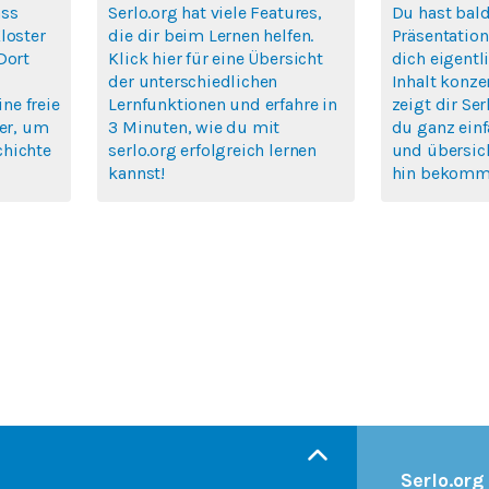
ass
Serlo.org hat viele Features,
Du hast bald
loster
die dir beim Lernen helfen.
Präsentatio
Dort
Klick hier für eine Übersicht
dich eigentl
der unterschiedlichen
Inhalt konze
ine freie
Lernfunktionen und erfahre in
zeigt dir Ser
ier, um
3 Minuten, wie du mit
du ganz einf
chichte
serlo.org erfolgreich lernen
und übersich
kannst!
hin bekomm
Serlo.org