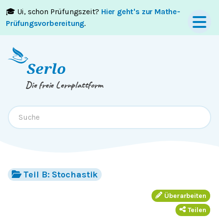
🎓 Ui, schon Prüfungszeit?
Hier geht's zur Mathe-
Springe zum
Inhalt
oder
Footer
Prüfungsvorbereitung
.
Die freie Lernplattform
Teil B: Stochastik
Überarbeiten
Teilen