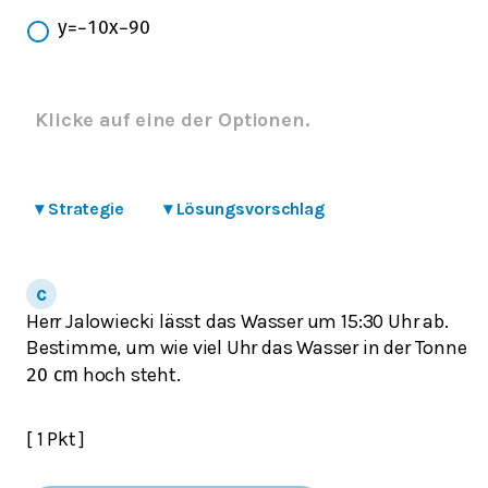
y
=
−
10
x
−
90
Klicke auf eine der Optionen.
▾
Strategie
▾
Lösungsvorschlag
Herr Jalowiecki lässt das Wasser um 15:30 Uhr ab.
Bestimme, um wie viel Uhr das Wasser in der Tonne
hoch steht.
20
cm
[ 1 Pkt ]