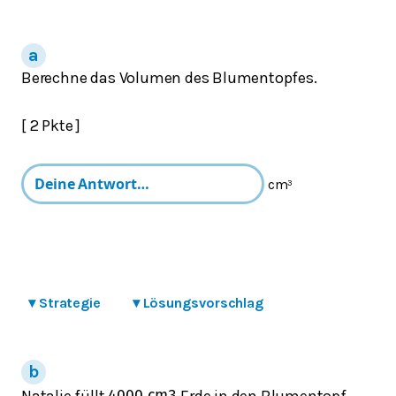
Berechne das Volumen des Blumentopfes.
[ 2 Pkte ]
cm³
▾
Strategie
▾
Lösungsvorschlag
Natalie füllt
Erde in den Blumentopf.