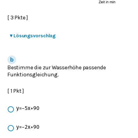
[ 3 Pkte ]
▾
Lösungsvorschlag
Bestimme die zur Wasserhöhe passende
Funktionsgleichung.
[ 1 Pkt ]
y
=
−
5
x
+
90
y
=
−
2
x
+
90