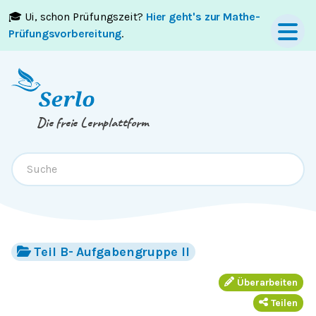
🎓 Ui, schon Prüfungszeit?
Hier geht's zur Mathe-
Springe zum
Inhalt
oder
Footer
Prüfungsvorbereitung
.
Die freie Lernplattform
Teil B- Aufgabengruppe II
Überarbeiten
Teilen