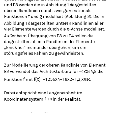
und E3 werden die in Abbildung 1 dargestellten
oberen Randlinien durch zwei ganzrationale
Funktionen
und
modelliert (Abbildung 2). Die in
f
g
Abbildung 1 dargestellten unteren Randlinien aller
vier Elemente werden durch die
-Achse modelliert.
x
Außer beim Übergang von E3 zu E4 sollen die
dargestellten oberen Randlinien der Elemente
„knickfrei“ ineinander übergehen, um ein
störungsfreies Fahren zu gewährleisten.
Zur Modellierung der oberen Randlinie von Element
E2 verwendet das Architekturbüro für
die
−
4
≤
x
≤
4,8
Funktion
mit
.
f
f
(
x
)
=
−
1
256
x
4
+
1
8
x
2
+
1,2
,
x
∈
ℝ
Dabei entspricht eine Längeneinheit im
Koordinatensystem
in der Realität.
1
m