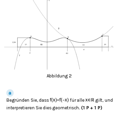
Abbildung 2
Begründen Sie, dass
für alle
gilt, und
f
(
x
)
=
f
(
−
x
)
x
∈
ℝ
interpretieren Sie dies geometrisch.
(1 P + 1 P)