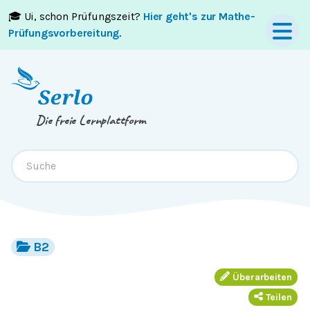
🎓 Ui, schon Prüfungszeit?
Hier geht's zur Mathe-
Springe zum
Inhalt
oder
Footer
Prüfungsvorbereitung
.
Die freie Lernplattform
B2
Überarbeiten
Teilen