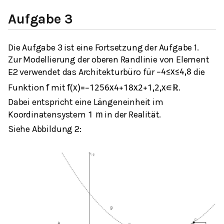
Aufgabe 3
Die Aufgabe 3 ist eine Fortsetzung der Aufgabe 1
.
Zur Modellierung der oberen Randlinie von Element
E2 verwendet das Architekturbüro für
die
−
4
≤
x
≤
4,8
Funktion
mit
.
f
f
(
x
)
=
−
1
256
x
4
+
1
8
x
2
+
1,2
,
x
∈
ℝ
Dabei entspricht eine Längeneinheit im
Koordinatensystem
in der Realität.
1
m
Siehe Abbildung 2: