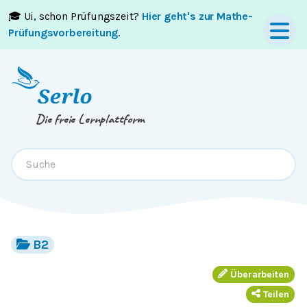
🎓 Ui, schon Prüfungszeit?
Hier geht's zur Mathe-
Springe zum
Inhalt
oder
Footer
Prüfungsvorbereitung
.
Die freie Lernplattform
B2
Überarbeiten
Teilen