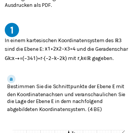
Ausdrucken als PDF.
1
In einem kartesischen Koordinatensystem des
ℝ
3
sind die Ebene E:
und die Geradenschar
x
1
+
2
x
2
−
x
3
=
4
mit
gegeben.
G
k
:
x
→
=
(
−
3
4
1
)
+
r
⋅
(
−
2
−
k
−
2
k
)
r
,
k
∈
ℝ
Bestimmen Sie die Schnittpunkte der Ebene
mit
E
den Koordinatenachsen und veranschaulichen Sie
die Lage der Ebene
in dem nachfolgend
E
abgebildeten Koordinatensystem. (4 BE)