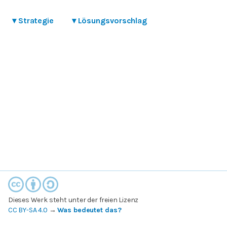
▾
Strategie
▾
Lösungsvorschlag
Dieses Werk steht unter der freien Lizenz
CC BY-SA 4.0
→
Was bedeutet das?