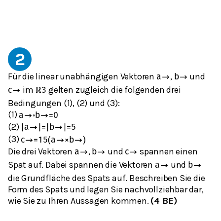
2
Für die linear unabhängigen Vektoren
,
und
a
→
b
→
im
gelten zugleich die folgenden drei
c
→
ℝ
3
Bedingungen (1), (2) und (3):
(1)
a
→
∘
b
→
=
0
(2)
|
a
→
|
=
|
b
→
|
=
5
(3)
c
→
=
1
5
(
a
→
×
b
→
)
Die drei Vektoren
,
und
spannen einen
a
→
b
→
c
→
Spat auf. Dabei spannen die Vektoren
und
a
→
b
→
die Grundfläche des Spats auf. Beschreiben Sie die
Form des Spats und legen Sie nachvollziehbar dar,
wie Sie zu Ihren Aussagen kommen.
(4 BE)