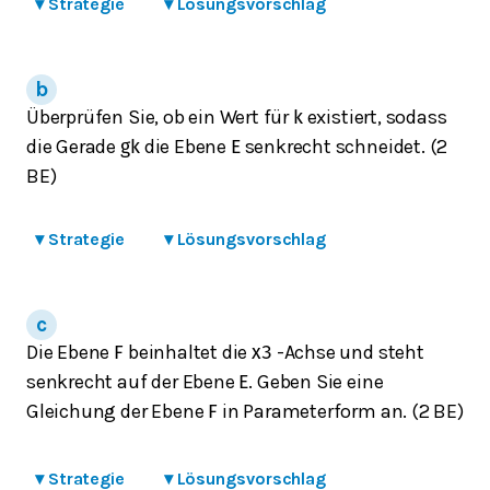
▾
Strategie
▾
Lösungsvorschlag
Überprüfen Sie, ob ein Wert für
existiert, sodass
k
die Gerade
die Ebene
senkrecht schneidet. (2
g
k
E
BE)
▾
Strategie
▾
Lösungsvorschlag
Die Ebene
beinhaltet die
-Achse und steht
F
x
3
senkrecht auf der Ebene
. Geben Sie eine
E
Gleichung der Ebene
in Parameterform an. (2 BE)
F
▾
Strategie
▾
Lösungsvorschlag