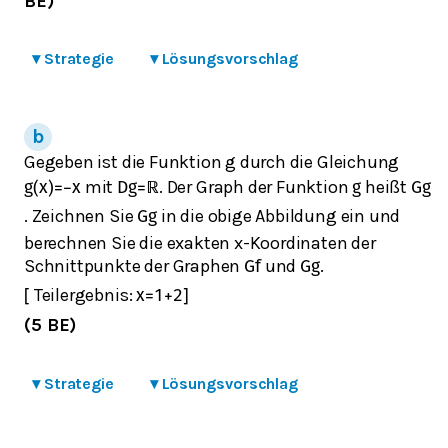
BE)
▾
Strategie
▾
Lösungsvorschlag
Gegeben ist die Funktion g durch die Gleichung
mit
. Der Graph der Funktion
heißt
g
(
x
)
=
−
x
D
g
=
ℝ
g
G
g
. Zeichnen Sie
in die obige Abbildung ein und
G
g
berechnen Sie die exakten x-Koordinaten der
Schnittpunkte der Graphen
und
.
G
f
G
g
Teilergebnis:
[
x
=
1
+
2
]
(5 BE)
▾
Strategie
▾
Lösungsvorschlag