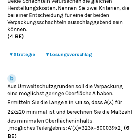
Beide Schachteln verursachen die gleichen
Herstellungskosten. Nennen Sie zwei Kriterien, die
bei einer Entscheidung für eine der beiden
Verpackungsschachteln ausschlaggebend sein
können.
(4 BE)
▾
Strategie
▾
Lösungsvorschlag
Aus Umweltschutzgründen soll die Verpackung
eine möglichst geringe Oberfläche
haben.
A
Ermitteln Sie die Länge
in
so, dass
für
x
cm
A
(
x
)
minimal ist und berechnen Sie die Maßzahl
2
≤
x
≤
20
des minimalen Oberflächeninhalts.
mögliches Teilergebnis:
(6
[
A
′
(
x
)
=
3
2
3
x
−
8000
3
9
x
2
]
BE)