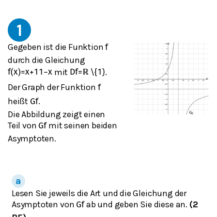
1
Gegeben ist die Funktion
f
durch die Gleichung
mit
\
}.
f
(
x
)
=
x
+
1
1
−
x
D
f
=
ℝ
{
1
Der Graph der Funktion
f
heißt
.
G
f
Die Abbildung zeigt einen
Teil von
mit seinen beiden
G
f
Asymptoten.
Lesen Sie jeweils die Art und die Gleichung der
Asymptoten von
ab und geben Sie diese an.
(2
G
f