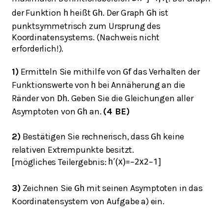
der Funktion
heißt
. Der Graph
ist
h
G
h
G
h
punktsymmetrisch zum Ursprung des
Koordinatensystems. (Nachweis nicht
erforderlich!).
1)
Ermitteln Sie mithilfe von
das Verhalten der
G
f
Funktionswerte von
bei Annäherung an die
h
Ränder von
. Geben Sie die Gleichungen aller
D
h
Asymptoten von
an.
(4 BE)
G
h
2)
Bestätigen Sie rechnerisch, dass
keine
G
h
relativen Extrempunkte besitzt.
mögliches Teilergebnis:
[
h
′
(
x
)
=
−
2
x
2
−
1
]
3)
Zeichnen Sie
mit seinen Asymptoten in das
G
h
Koordinatensystem von Aufgabe a) ein.