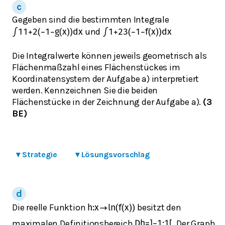
Gegeben sind die bestimmten Integrale
und
∫
1
1
+
2
(
−
1
−
g
(
x
)
)
d
x
∫
1
+
2
3
(
−
1
−
f
(
x
)
)
d
x
Die Integralwerte können jeweils geometrisch als
Flächenmaßzahl eines Flächenstückes im
Koordinatensystem der Aufgabe a) interpretiert
werden. Kennzeichnen Sie die beiden
Flächenstücke in der Zeichnung der Aufgabe a).
(3
BE)
▾
Strategie
▾
Lösungsvorschlag
Die reelle Funktion
besitzt den
h
:
x
→
ln
(
f
(
x
)
)
maximalen Definitionsbereich
. Der Graph
D
h
=
]
−
1
;
1
[