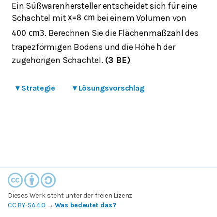
Ein Süßwarenhersteller entscheidet sich für eine
Schachtel mit
bei einem Volumen von
x
=
8
cm
. Berechnen Sie die Flächenmaßzahl des
400
cm
3
trapezförmigen Bodens und die Höhe
der
h
zugehörigen Schachtel.
(3 BE)
▾
Strategie
▾
Lösungsvorschlag
Dieses Werk steht unter der freien Lizenz
CC BY-SA 4.0
→
Was bedeutet das?