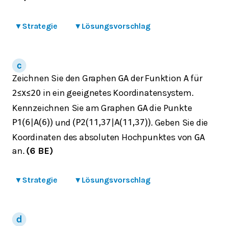
▾
Strategie
▾
Lösungsvorschlag
Zeichnen Sie den Graphen
der Funktion
für
G
A
A
in ein geeignetes Koordinatensystem.
2
≤
x
≤
20
Kennzeichnen Sie am Graphen
die Punkte
G
A
und
. Geben Sie die
P
1
(
6
|
A
(
6
)
)
(
P
2
(
11,37
|
A
(
11,37
)
)
Koordinaten des absoluten Hochpunktes von
G
A
an.
(6 BE)
▾
Strategie
▾
Lösungsvorschlag