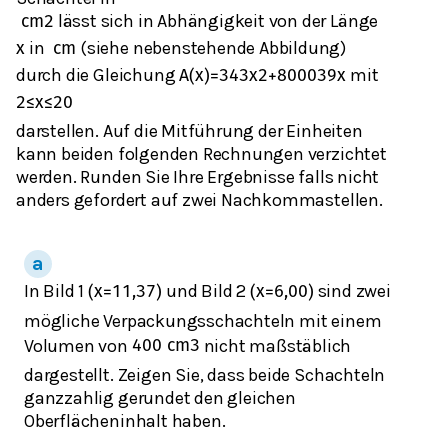
lässt sich in Abhängigkeit von der Länge
cm
2
in
(siehe nebenstehende Abbildung)
x
cm
durch die Gleichung
mit
A
(
x
)
=
3
4
3
x
2
+
8000
3
9
x
2
≤
x
≤
20
darstellen. Auf die Mitführung der Einheiten
kann beiden folgenden Rechnungen verzichtet
werden. Runden Sie Ihre Ergebnisse falls nicht
anders gefordert auf zwei Nachkommastellen.
In Bild 1
und Bild 2
sind zwei
(
x
=
11,37
)
(
x
=
6,00
)
mögliche Verpackungsschachteln mit einem
Volumen von
nicht maßstäblich
400
cm
3
dargestellt. Zeigen Sie, dass beide Schachteln
ganzzahlig gerundet den gleichen
Oberflächeninhalt haben.