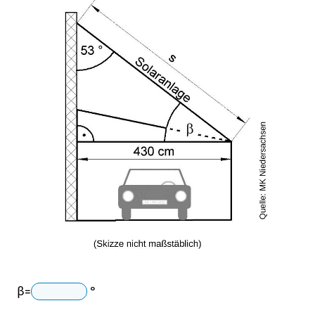
β
=
°