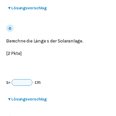
▾
Lösungsvorschlag
Berechne die Länge s der Solaranlage.
[2 Pkte]
s
=
cm
▾
Lösungsvorschlag