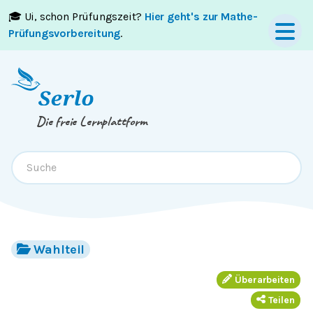
🎓 Ui, schon Prüfungszeit?
Hier geht's zur Mathe-
Springe zum
Inhalt
oder
Footer
Prüfungsvorbereitung
.
Die freie Lernplattform
Wahlteil
Überarbeiten
Teilen