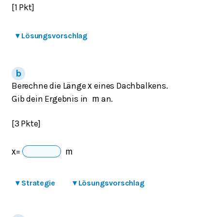
[1 Pkt]
▾
Lösungsvorschlag
Berechne die Länge
eines Dachbalkens.
x
Gib dein Ergebnis in
an.
m
[3 Pkte]
x
=
m
▾
Strategie
▾
Lösungsvorschlag