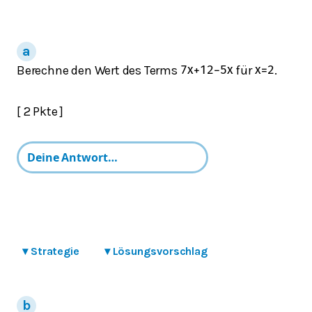
Berechne den Wert des Terms
für
.
7
x
+
12
−
5
x
x
=
2
[ 2 Pkte ]
▾
Strategie
▾
Lösungsvorschlag