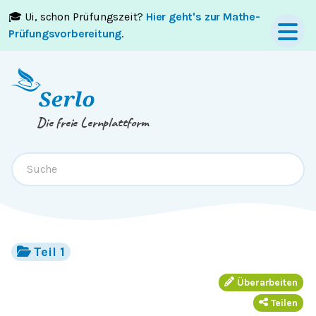
🎓 Ui, schon Prüfungszeit?
Hier geht's zur Mathe-
Springe zum
Inhalt
oder
Footer
Prüfungsvorbereitung
.
Die freie Lernplattform
Teil 1
Überarbeiten
Teilen