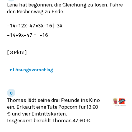
Lena hat begonnen, die Gleichung zu lösen. Führe
den Rechenweg zu Ende.
−
14
+
12
x
−
47
=
3
x
−
16
|
−
3
x
−
14
+
9
x
−
47
=
−
16
[ 3 Pkte ]
▾
Lösungsvorschlag
Thomas lädt seine drei Freunde ins Kino
ein. Er kauft eine Tüte Popcorn für 13,60
€ und vier Eintrittskarten.
Insgesamt bezahlt Thomas 47,60 €.