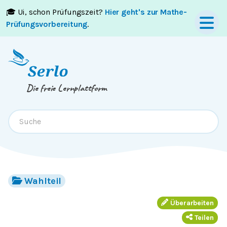
🎓 Ui, schon Prüfungszeit?
Hier geht's zur Mathe-
Springe zum
Inhalt
oder
Footer
Prüfungsvorbereitung
.
Die freie Lernplattform
Wahlteil
Überarbeiten
Teilen