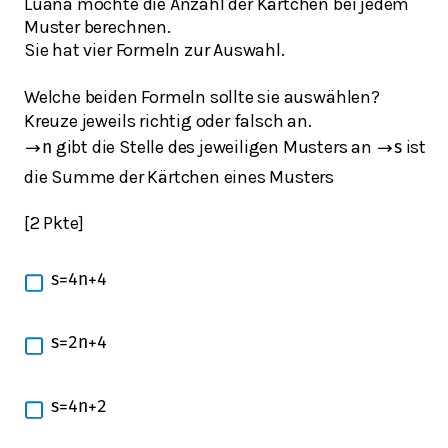
Luana möchte die Anzahl der Kärtchen bei jedem
Muster berechnen.
Sie hat vier Formeln zur Auswahl.
Welche beiden Formeln sollte sie auswählen?
Kreuze jeweils richtig oder falsch an.
gibt die Stelle des jeweiligen Musters an
ist
→
n
→
s
die Summe der Kärtchen eines Musters
[2 Pkte]
s
=
4
n
+
4
s
=
2
n
+
4
s
=
4
n
+
2