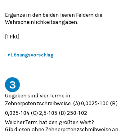
Ergänze in den beiden leeren Feldern die
Wahrscheinlichkeitsangaben.
[1 Pkt]
▾
Lösungsvorschlag
3
Gegeben sind vier Terme in
Zehnerpotenzschreibweise. (A)
(B)
0,0025
⋅
10
6
(C)
(D)
0,025
⋅
10
4
2,5
⋅
10
5
250
⋅
10
2
Welcher Term hat den größten Wert?
Gib diesen ohne Zehnerpotenzschreibweise an.