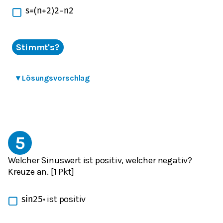
s
=
(
n
+
2
)
2
−
n
2
Stimmt's?
▾
Lösungsvorschlag
5
Welcher Sinuswert ist positiv, welcher negativ?
Kreuze an. [1 Pkt]
ist positiv
sin
25
∘