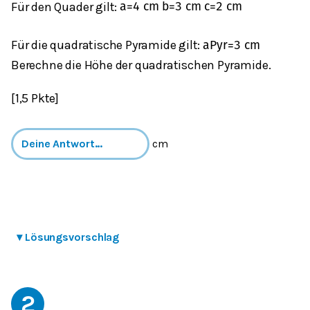
Für den Quader gilt:
a
=
4
c
m
b
=
3
c
m
c
=
2
c
m
Für die quadratische Pyramide gilt:
a
Pyr
=
3
c
m
Berechne die Höhe der quadratischen Pyramide.
[1,5 Pkte]
cm
▾
Lösungsvorschlag
2