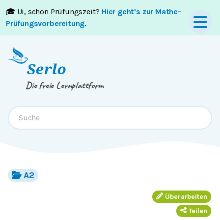
🎓 Ui, schon Prüfungszeit?
Hier geht's zur Mathe-
Springe zum
Inhalt
oder
Footer
Prüfungsvorbereitung
.
Die freie Lernplattform
A2
Überarbeiten
Teilen