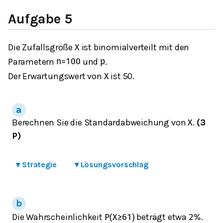
Aufgabe 5
Die Zufallsgröße
ist binomialverteilt mit den
X
Parametern
und
.
n
=
100
p
Der Erwartungswert von
ist 50.
X
Berechnen Sie die Standardabweichung von
.
(3
X
P)
▾
Strategie
▾
Lösungsvorschlag
Die Wahrscheinlichkeit
beträgt etwa
.
P
(
X
≥
61
)
2
%