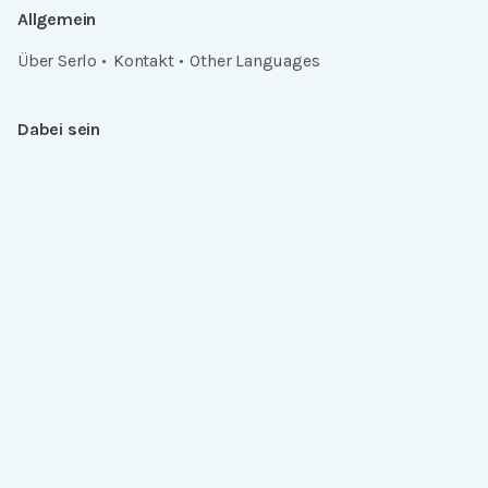
Allgemein
Über Serlo
Kontakt
Other Languages
Dabei sein
Newsletter
Jobs
GitHub
Community
Products
Serlo Editor
Metadata API
iFrame API
Rechtlich
Datenschutz
Einwilligungen widerrufen
Nutzungsbedingungen und Urheberrecht
Impressum