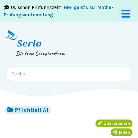
🎓 Ui, schon Prüfungszeit?
Hier geht's zur Mathe-
Springe zum
Inhalt
oder
Footer
Prüfungsvorbereitung
.
Die freie Lernplattform
Pflichtteil A1
Überarbeiten
Teilen