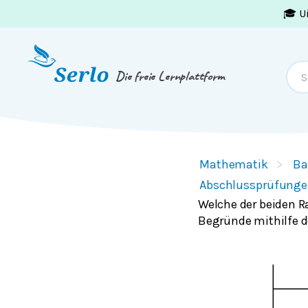
🎓 U
Springe zum
Inhalt
oder
Footer
Die freie Lernplattform
Mathematik
Ba
Abschlussprüfunge
Welche der beiden R
Begründe mithilfe d