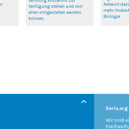
serlo.org kostenlos zur
er
Antwort daz
Verfügung stehen und von
mehr findest
allen mitgestaltet werden
Biologie
können.
Serlo.org
Wir sind e
hochwerti