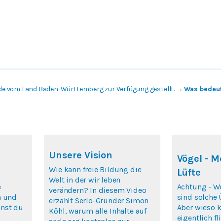
de vom Land Baden-Württemberg zur Verfügung gestellt.
→
Was bedeut
Unsere Vision
Vögel - M
Wie kann freie Bildung die
Lüfte
Welt in der wir leben
e
Achtung - Wo
verändern? In diesem Video
n und
sind solche Ü
erzählt Serlo-Gründer Simon
nst du
Aber wieso 
Köhl, warum alle Inhalte auf
eigentlich f