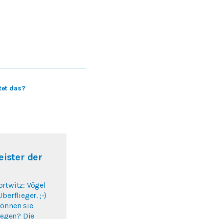
et das?
eister der
rtwitz: Vögel
berflieger. ;-)
können sie
liegen? Die