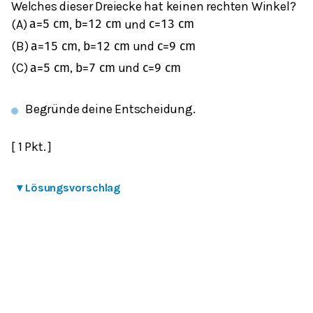
Welches dieser Dreiecke hat keinen rechten Winkel?
(A)
,
und
a
=
5
cm
b
=
12
cm
c
=
13
cm
(B)
,
und
a
=
15
cm
b
=
12
cm
c
=
9
cm
(C)
,
und
a
=
5
cm
b
=
7
cm
c
=
9
cm
Begründe deine Entscheidung.
[ 1 Pkt. ]
▾
Lösungsvorschlag