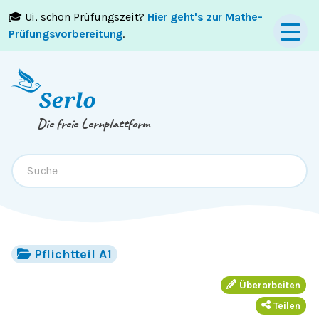
🎓 Ui, schon Prüfungszeit?
Hier geht's zur Mathe-
Springe zum
Inhalt
oder
Footer
Prüfungsvorbereitung
.
Die freie Lernplattform
Pflichtteil A1
Überarbeiten
Teilen