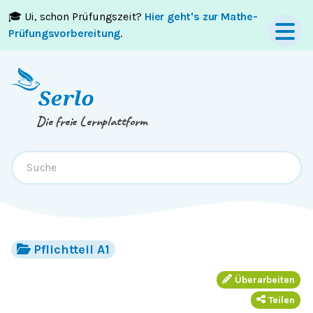
🎓 Ui, schon Prüfungszeit?
Hier geht's zur Mathe-
Springe zum
Inhalt
oder
Footer
Prüfungsvorbereitung
.
Die freie Lernplattform
Pflichtteil A1
Überarbeiten
Teilen