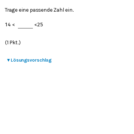
Trage eine passende Zahl ein.
1
4
<
<
2
5
(1 Pkt.)
▾
Lösungsvorschlag