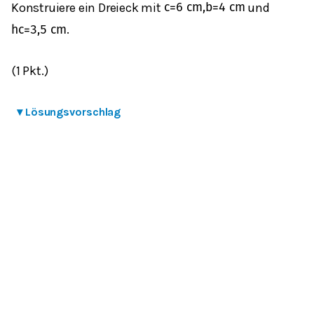
Konstruiere ein Dreieck mit
und
c
=
6
cm
,
b
=
4
cm
.
h
c
=
3,5
cm
(1 Pkt.)
▾
Lösungsvorschlag