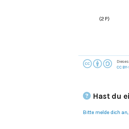
(2 P)
Dieses
CC BY-
Hast du e
Bitte melde dich an,