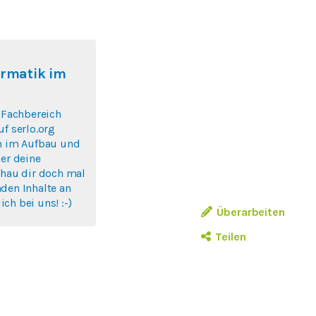
ormatik im
r Fachbereich
uf serlo.org
ch im Aufbau und
ber deine
chau dir doch mal
den Inhalte an
ch bei uns! :-)
Überarbeiten
Teilen