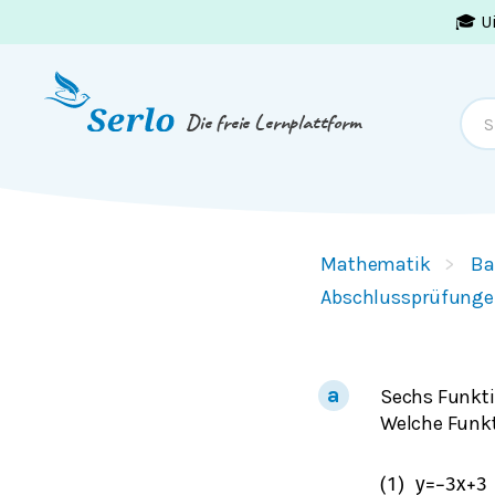
🎓 U
Springe zum
Inhalt
oder
Footer
Die freie Lernplattform
Mathematik
Ba
Abschlussprüfunge
Sechs Funkti
Welche Funk
(
1
)
y
=
−
3
x
+
3