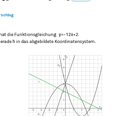
rschlag
hat die Funktionsgleichung
.
y
=
−
1
2
x
+
2
Gerade
in das abgebildete Koordinatensystem.
h