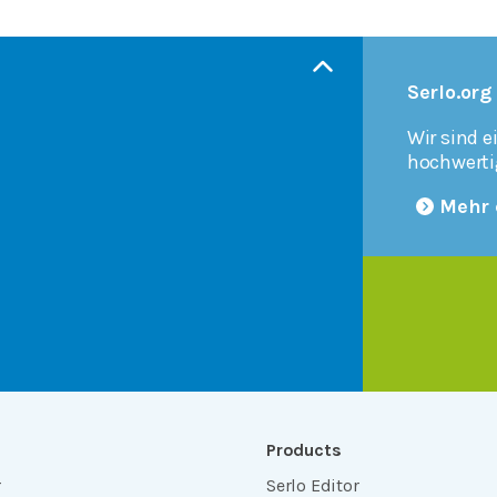
Serlo.org
Wir sind e
hochwerti
Mehr 
Products
r
Serlo Editor