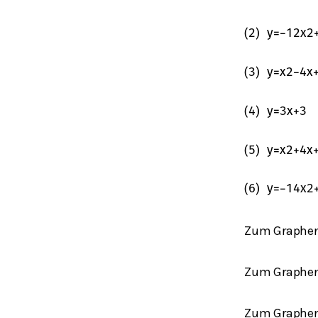
(
2
)
y
=
−
1
2
x
2
(
3
)
y
=
x
2
−
4
x
(
4
)
y
=
3
x
+
3
(
5
)
y
=
x
2
+
4
x
(
6
)
y
=
−
1
4
x
2
Zum Graphe
Zum Graphe
Zum Graphe