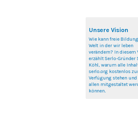
Unsere Vision
Wie kann freie Bildung
Welt in der wir leben
verändern? In diesem 
erzählt Serlo-Gründer
Köhl, warum alle Inhal
serlo.org kostenlos zu
Verfügung stehen und
allen mitgestaltet we
können.