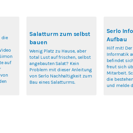
Serlo Inf
Salatturm zum selbst
 die
Aufbau
bauen
Hilf mit! De
Video
Wenig Platz zu Hause, aber
Informatik a
 Simon
total Lust auf frischen, selbst
befindet si
te auf
angebauten Salat? Kein
freut sich ü
r
Problem mit dieser Anleitung
Mitarbeit. S
 von
von Serlo Nachhaltigkeit zum
die bestehen
rden
Bau eines Salatturms.
und melde di