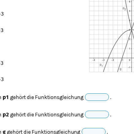
+
3
+
3
+
3
+
3
n
gehört die Funktionsgleichung
.
𝐩
𝟏
n
gehört die Funktionsgleichung
.
𝐩
𝟐
n
gehört die Funktionsgleichung
.
𝐠